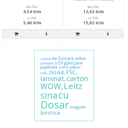
certificare Blue Angel,
fara TVA:
fara TVA:
4,54
12,62
RON
RON
cu TVA:
cu TVA:
5,40
15,02
RON
RON
Dosare
din
online
carton
Organizare
si
arhivare
papetarie
online
galben
FSC,
A4,
250
coli,
carton
laminat,
Leitz
WOW,
cu
sina
Dosar
magazin
birotica