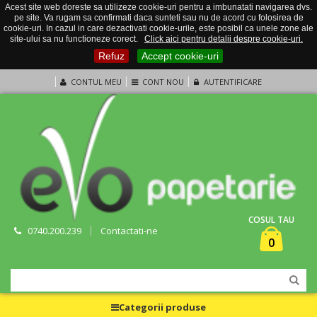
Acest site web doreste sa utilizeze cookie-uri pentru a imbunatati navigarea dvs.
pe site. Va rugam sa confirmati daca sunteti sau nu de acord cu folosirea de
cookie-uri. In cazul in care dezactivati cookie-urile, este posibil ca unele zone ale
site-ului sa nu functioneze corect.
Click aici pentru detalii despre cookie-uri.
Refuz
Accept cookie-uri
CONTUL MEU
CONT NOU
AUTENTIFICARE
COSUL TAU
0740.200.239
Contactati-ne
0
Categorii produse