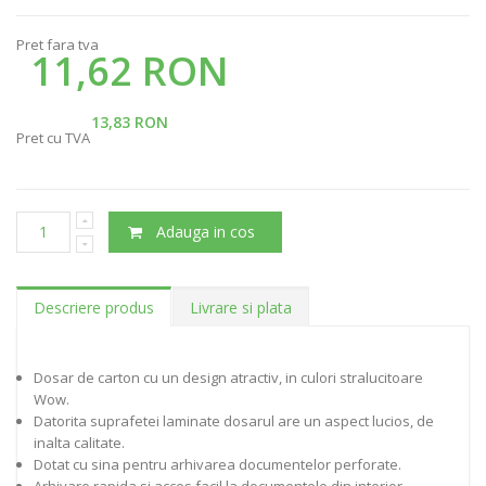
Pret fara tva
11,62 RON
13,83 RON
Pret cu TVA
Adauga in cos
Descriere produs
Livrare si plata
Dosar de carton cu un design atractiv, in culori stralucitoare
Wow.
Datorita suprafetei laminate dosarul are un aspect lucios, de
inalta calitate.
Dotat cu sina pentru arhivarea documentelor perforate.
Arhivare rapida si acces facil la documentele din interior.