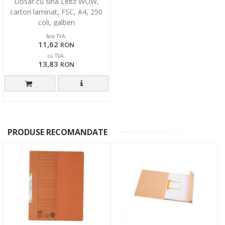
Dosar cu sina Leitz WOW,
carton laminat, FSC, A4, 250
coli, galben
fara TVA:
11,62
RON
cu TVA:
13,83
RON
PRODUSE RECOMANDATE