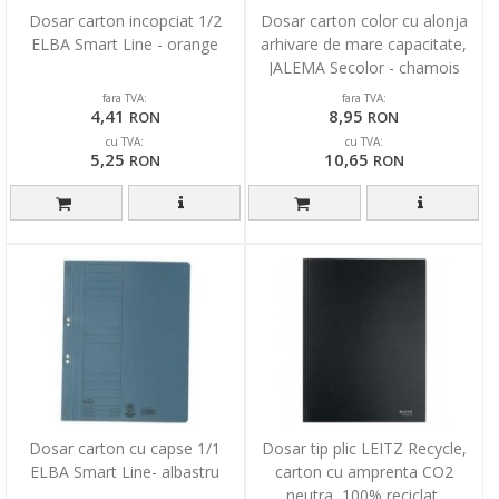
Dosar carton incopciat 1/2
Dosar carton color cu alonja
ELBA Smart Line - orange
arhivare de mare capacitate,
JALEMA Secolor - chamois
fara TVA:
fara TVA:
4,41
8,95
RON
RON
cu TVA:
cu TVA:
5,25
10,65
RON
RON
Dosar carton cu capse 1/1
Dosar tip plic LEITZ Recycle,
ELBA Smart Line- albastru
carton cu amprenta CO2
neutra, 100% reciclat,