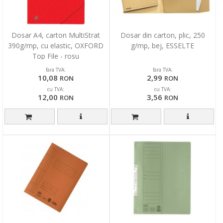
Dosar A4, carton MultiStrat
Dosar din carton, plic, 250
390g/mp, cu elastic, OXFORD
g/mp, bej, ESSELTE
Top File - rosu
fara TVA:
fara TVA:
10,08
2,99
RON
RON
cu TVA:
cu TVA:
12,00
3,56
RON
RON