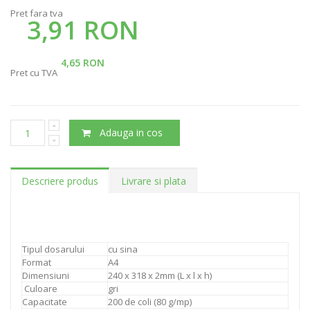
Pret fara tva
3,91 RON
4,65 RON
Pret cu TVA
Adauga in cos
Descriere produs
Livrare si plata
Tipul dosarului
cu sina
Format
A4
Dimensiuni
240 x 318 x 2mm (L x l x h)
Culoare
gri
Capacitate
200 de coli (80 g/mp)