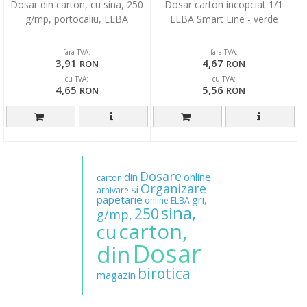
Dosar din carton, cu sina, 250
Dosar carton incopciat 1/1
g/mp, portocaliu, ELBA
ELBA Smart Line - verde
fara TVA:
fara TVA:
3,91
4,67
RON
RON
cu TVA:
cu TVA:
4,65
5,56
RON
RON
Dosare
din
online
carton
Organizare
si
arhivare
papetarie
gri,
online
ELBA
sina,
250
g/mp,
carton,
cu
Dosar
din
birotica
magazin