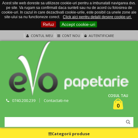
Acest site web doreste sa utilizeze cookie-uri pentru a imbunatati navigarea dvs.
pe site. Va rugam sa confirmati daca sunteti sau nu de acord cu folosirea de
cookie-uri. In cazul in care dezactivati cookie-urile, este posibil ca unele zone ale
site-ului sa nu functioneze corect.
Click aici pentru detalii despre cookie-uri.
Refuz
Accept cookie-uri
CONTUL MEU
CONT NOU
AUTENTIFICARE
COSUL TAU
0740.200.239
Contactati-ne
0
Categorii produse