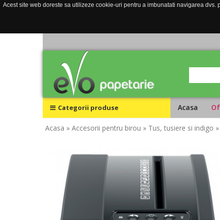
Acest site web doreste sa utilizeze cookie-uri pentru a imbunatati navigarea dvs. pe
Acasa
Of
Categorii produse
Acasa
» Accesorii pentru birou
» Tus, tusiere si indigo
»