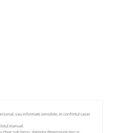
nal, sau informatii sensibile, in confortul casei
slotul manual.
i chiar sub birou, datorita dimensiunii mici si