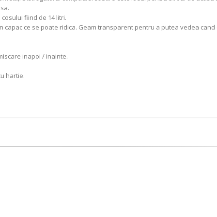
sa.
sului fiind de 14 litri.
cu un capac ce se poate ridica. Geam transparent pentru a putea vedea cand c
scare inapoi / inainte.
u hartie.