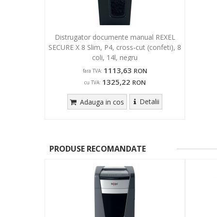
Distrugator documente manual REXEL
SECURE X 8 Slim, P4, cross-cut (confeti), 8
coli, 14l, negru
1113,63
RON
fara TVA:
1325,22
RON
cu TVA:
Detalii
Adauga in cos
PRODUSE RECOMANDATE