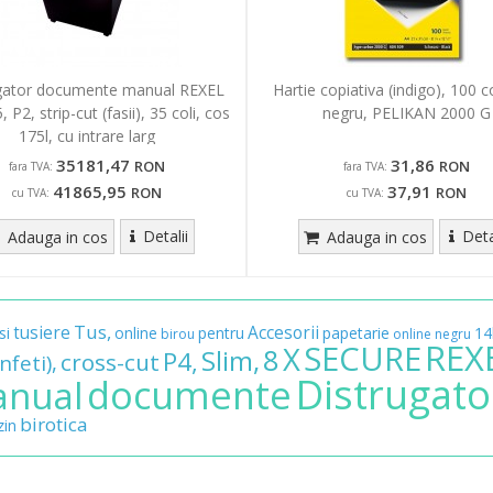
gator documente manual REXEL
Hartie copiativa (indigo), 100 co
P2, strip-cut (fasii), 35 coli, cos
negru, PELIKAN 2000 G
175l, cu intrare larg
35181,47
31,86
RON
RON
fara TVA:
fara TVA:
41865,95
37,91
RON
RON
cu TVA:
cu TVA:
Detalii
Deta
Adauga in cos
Adauga in cos
Tus,
tusiere
Accesorii
si
online
pentru
papetarie
14
birou
online
negru
REX
SECURE
X
8
Slim,
P4,
cross-cut
nfeti),
Distrugato
documente
nual
birotica
in