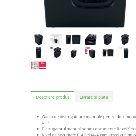
Descriere produs
Livrare si plata
Gama de distrugatoare manuale pentru documente Re
tale.
Distrugatorul manual pentru documente Rexel Secure 
Nivel de securitate P-4 DIN (4x40mm) cross cut (tip c