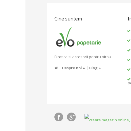
Cine suntem
I
Birotica si accesorii pentru birou
|
Despre noi »
|
Blog »
p