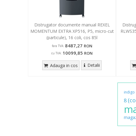
Distrugator documente manual REXEL
Distru
MOMENTUM EXTRA XP516, P5, micro-cut
RLWS35, 
(particule), 16 coli, cos 85l
8487,27
RON
fara TVA:
10099,85
RON
cu TVA:
Detalii
Adauga in cos
indigo
(co
8
ma
magaz