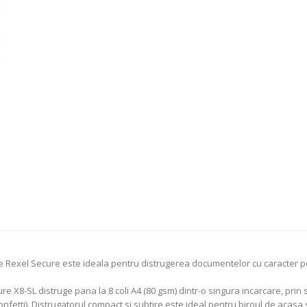
xel Secure este ideala pentru distrugerea documentelor cu caracter perso
X8-SL distruge pana la 8 coli A4 (80 gsm) dintr-o singura incarcare, prin 
onfetti). Distrugatorul compact si subtire este ideal pentru biroul de acasa s