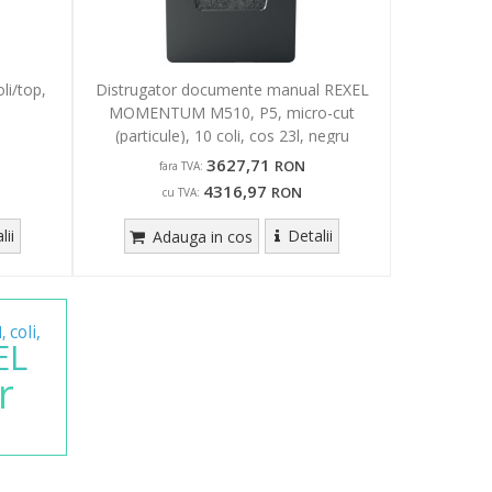
li/top,
Distrugator documente manual REXEL
MOMENTUM M510, P5, micro-cut
(particule), 10 coli, cos 23l, negru
3627,71
RON
fara TVA:
4316,97
RON
cu TVA:
lii
Detalii
Adauga in cos
coli,
l,
EL
r