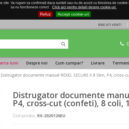
 site. Va rugam sa confirmati daca sunteti sau nu de acord cu folosirea de cookie-uri
sa nu functioneze corect.
Click aici pentru detalii despre cookie-uri.
Refuz
Accept cookie-uri
BINE ATI VENIT!
erta lunii
Despre noi
Cum cumpar?
Livrare
Termeni 
 Distrugator documente manual REXEL SECURE X 8 Slim, P4, cross-cut (
Distrugator documente manua
P4, cross-cut (confeti), 8 coli,
Cod produs:
RX-2020126EU