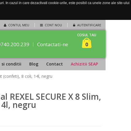
. In cazul in care dezactivati cookie-urile, este posibil ca unele zone ale site-ului
CONTUL MEU
CONT NOU
AUTENTIFICARE
COSUL TAU
0740.200.239
Contactati-ne
0
si conditii
Blog
Contact
Achizitii SEAP
confeti), 8 coli, 14l, negru
l REXEL SECURE X 8 Slim,
 14l, negru