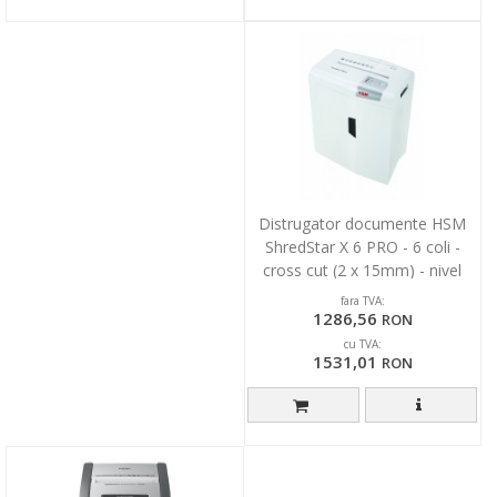
Distrugator documente HSM
ShredStar X 6 PRO - 6 coli -
cross cut (2 x 15mm) - nivel
securitate 5
fara TVA:
1286,56
RON
cu TVA:
1531,01
RON