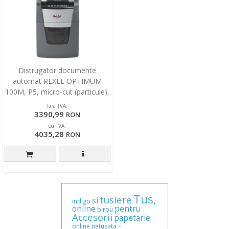
Distrugator documente
automat REXEL OPTIMUM
100M, P5, micro-cut (particule),
100 coli, cos 34l, negr
fara TVA:
3390,99
RON
cu TVA:
4035,28
RON
Tus,
tusiere
si
indigo
online
pentru
birou
Accesorii
papetarie
-
online
netusata