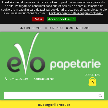
Acest site web doreste sa utilizeze cookie-uri pentru a imbunatati navigarea dvs.
pe site. Va rugam sa confirmati daca sunteti sau nu de acord cu folosirea de
cookie-uri. In cazul in care dezactivati cookie-urile, este posibil ca unele zone ale
site-ului sa nu functioneze corect.
Click aici pentru detalii despre cookie-uri.
Refuz
Accept cookie-uri
CONTUL MEU
CONT NOU
AUTENTIFICARE
COSUL TAU
0740.200.239
Contactati-ne
0
Categorii produse