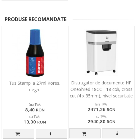
PRODUSE RECOMANDATE
Distrugator de documente HP
Tus Stampila 27ml Kores,
OneShred 18CC - 18 coli, cross
negru
cut (4 x 35mm), nivel securitate
4
fara TVA:
fara TVA:
2471,26
8,40
RON
RON
cu TVA:
cu TVA:
2940,80
10,00
RON
RON