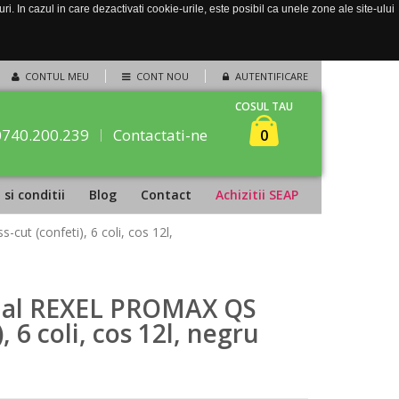
. In cazul in care dezactivati cookie-urile, este posibil ca unele zone ale site-ului
CONTUL MEU
CONT NOU
AUTENTIFICARE
COSUL TAU
0740.200.239
Contactati-ne
0
si conditii
Blog
Contact
Achizitii SEAP
t (confeti), 6 coli, cos 12l,
ual REXEL PROMAX QS
, 6 coli, cos 12l, negru