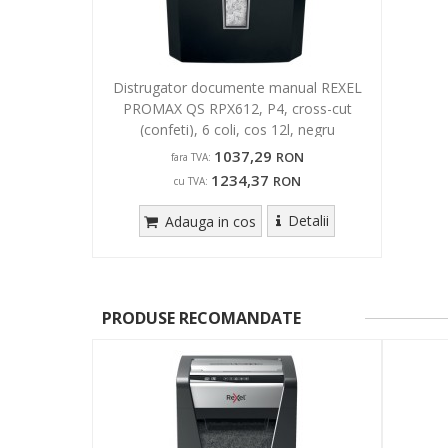
Distrugator documente manual REXEL
PROMAX QS RPX612, P4, cross-cut
(confeti), 6 coli, cos 12l, negru
1037,29
RON
fara TVA:
1234,37
RON
cu TVA:
Detalii
Adauga in cos
PRODUSE RECOMANDATE