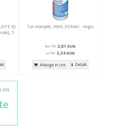
LEITZ IQ
Tus stampile, 30ml, DONAU - negru
cule), 7
2,81
RON
fara TVA:
3,34
RON
cu TVA:
lii
Detalii
Adauga in cos
cos
l,
te