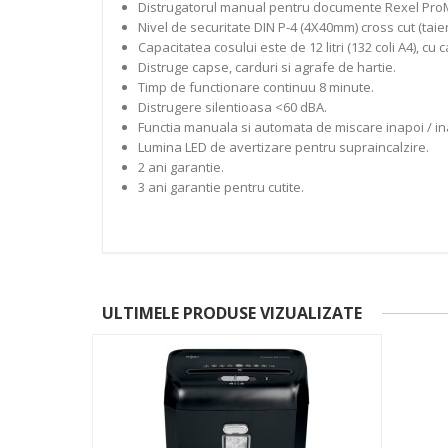
Distrugatorul manual pentru documente Rexel ProMax
Nivel de securitate DIN P-4 (4X40mm) cross cut (taiere
Capacitatea cosului este de 12 litri (132 coli A4), 
Distruge capse, carduri si agrafe de hartie.
Timp de functionare continuu 8 minute.
Distrugere silentioasa <60 dBA.
Functia manuala si automata de miscare inapoi / in
Lumina LED de avertizare pentru supraincalzire.
2 ani garantie.
3 ani garantie pentru cutite.
ULTIMELE PRODUSE VIZUALIZATE