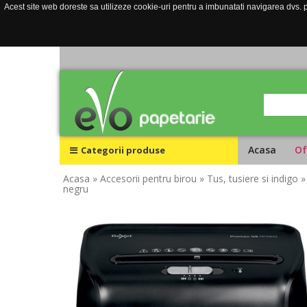
Acest site web doreste sa utilizeze cookie-uri pentru a imbunatati navigarea dvs. pe
Acasa
Of
Categorii produse
Acasa
» Accesorii pentru birou
» Tus, tusiere si indigo
»
negru