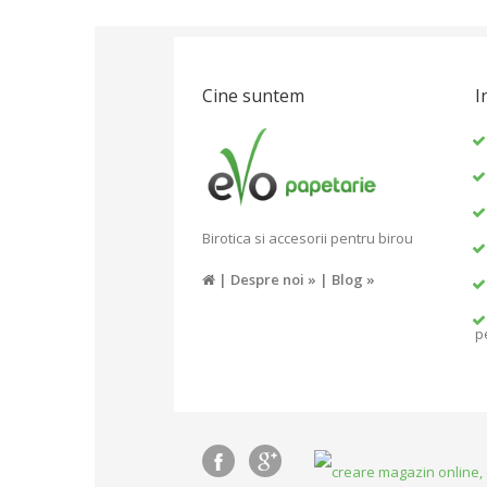
Cine suntem
I
Birotica si accesorii pentru birou
|
Despre noi »
|
Blog »
p