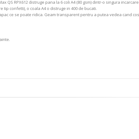
 QS RPX612 distruge pana la 6 coli A4 (80 gsm) dintr-o singura incarcare
 tip confetti), o coala A4 o distruge in 400 de bucati.
cu capac ce se poate ridica. Geam transparent pentru a putea vedea cand cosu
ainte.