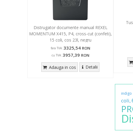
Tus
Distrugator documente manual REXEL
MOMENTUM X415, P4, cross-cut (confeti),
15 coli, cos 23l, negru
3325,54
RON
fara TVA:
3957,39
RON
cu TVA:
Detalii
Adauga in cos
indigo
coli,
PR
Di