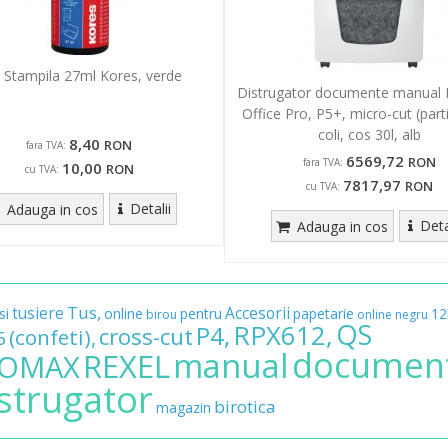
 Stampila 27ml Kores, verde
Distrugator documente manual 
Office Pro, P5+, micro-cut (parti
coli, cos 30l, alb
8,40
RON
fara TVA:
6569,72
RON
fara TVA:
10,00
RON
cu TVA:
7817,97
RON
cu TVA:
Detalii
Adauga in cos
Deta
Adauga in cos
Tus,
tusiere
Accesorii
si
online
pentru
papetarie
12
birou
online
negru
QS
RPX612,
P4,
cross-cut
(confeti),
6
documen
manual
REXEL
OMAX
strugator
birotica
magazin