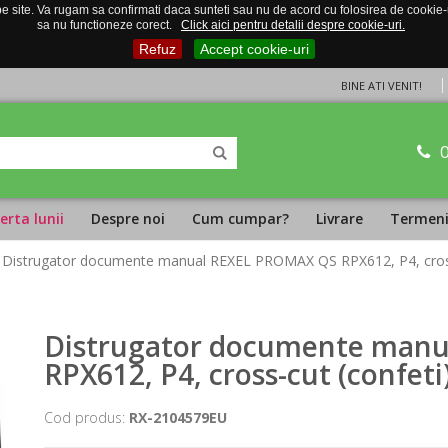
 site. Va rugam sa confirmati daca sunteti sau nu de acord cu folosirea de cookie-uri
sa nu functioneze corect.
Click aici pentru detalii despre cookie-uri.
Refuz
Accept cookie-uri
BINE ATI VENIT!
erta lunii
Despre noi
Cum cumpar?
Livrare
Termeni 
 Distrugator documente manual REXEL PROMAX QS RPX612, P4, cross-cu
Distrugator documente man
RPX612, P4, cross-cut (confeti)
Cod produs:
RX-2104579EU