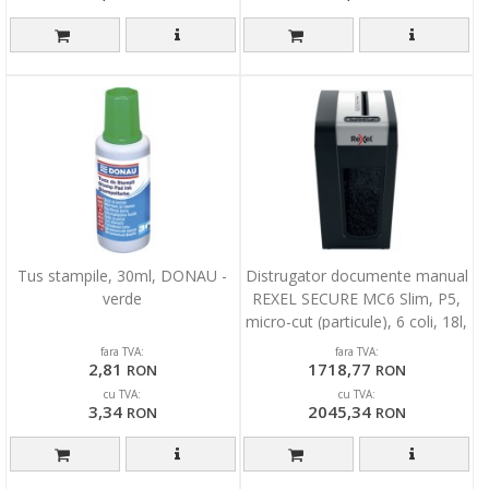
Tus stampile, 30ml, DONAU -
Distrugator documente manual
verde
REXEL SECURE MC6 Slim, P5,
micro-cut (particule), 6 coli, 18l,
negru-ar
fara TVA:
fara TVA:
2,81
1718,77
RON
RON
cu TVA:
cu TVA:
3,34
2045,34
RON
RON