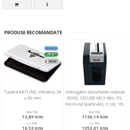
PRODUSE RECOMANDATE
Tusiera ARTLINE, metalica, 56
Distrugator documente manual
x 90 mm
REXEL SECURE MC3 Slim, P5,
micro-cut (particule), 3 coli, 10l,
negru-ar
fara TVA:
fara TVA:
13,89
1136,14
RON
RON
cu TVA:
cu TVA:
16,53
1352,01
RON
RON