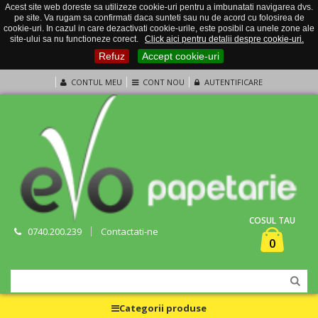
Acest site web doreste sa utilizeze cookie-uri pentru a imbunatati navigarea dvs.
pe site. Va rugam sa confirmati daca sunteti sau nu de acord cu folosirea de
cookie-uri. In cazul in care dezactivati cookie-urile, este posibil ca unele zone ale
site-ului sa nu functioneze corect.
Click aici pentru detalii despre cookie-uri.
Refuz
Accept cookie-uri
CONTUL MEU
CONT NOU
AUTENTIFICARE
COSUL TAU
0740.200.239
Contactati-ne
0
Categorii produse