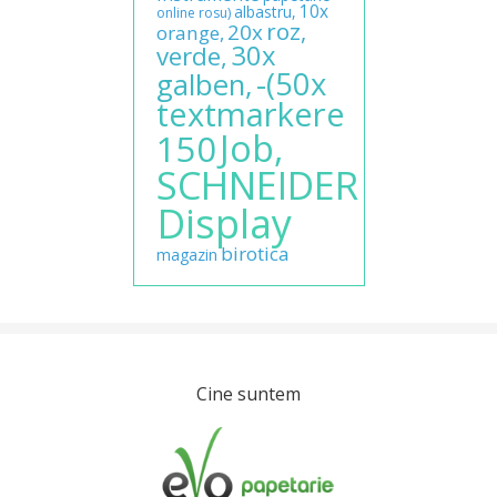
10x
albastru,
online
rosu)
roz,
20x
orange,
30x
verde,
-(50x
galben,
textmarkere
Job,
150
SCHNEIDER
Display
birotica
magazin
Cine suntem