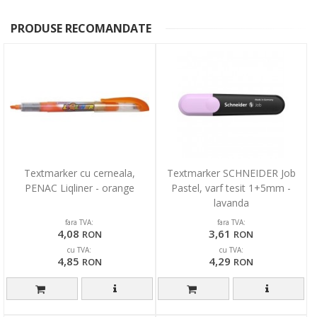
PRODUSE RECOMANDATE
Textmarker cu cerneala,
Textmarker SCHNEIDER Job
PENAC Liqliner - orange
Pastel, varf tesit 1+5mm -
lavanda
fara TVA:
fara TVA:
4,08
3,61
RON
RON
cu TVA:
cu TVA:
4,85
4,29
RON
RON