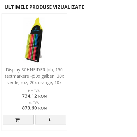
ULTIMELE PRODUSE VIZUALIZATE
Display SCHNEIDER Job, 150
textmarkere -(50x galben, 30x
verde, roz, 20x orange, 10x
albastru, rosu)
fara TVA:
734,12
RON
cu TVA:
873,60
RON