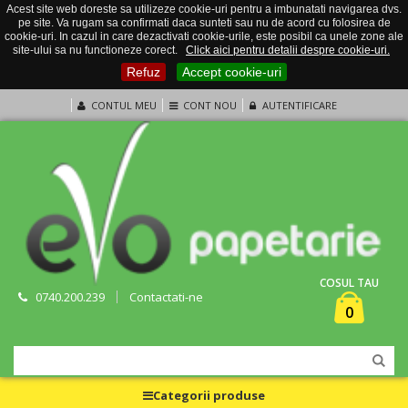
Acest site web doreste sa utilizeze cookie-uri pentru a imbunatati navigarea dvs.
pe site. Va rugam sa confirmati daca sunteti sau nu de acord cu folosirea de
cookie-uri. In cazul in care dezactivati cookie-urile, este posibil ca unele zone ale
site-ului sa nu functioneze corect.
Click aici pentru detalii despre cookie-uri.
Refuz
Accept cookie-uri
CONTUL MEU
CONT NOU
AUTENTIFICARE
COSUL TAU
0740.200.239
Contactati-ne
0
Categorii produse