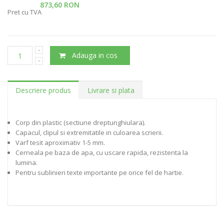
873,60 RON
Pret cu TVA
Adauga in cos
Descriere produs
Livrare si plata
Corp din plastic (sectiune dreptunghiulara).
Capacul, clipul si extremitatile in culoarea scrierii.
Varf tesit aproximativ 1-5 mm.
Cerneala pe baza de apa, cu uscare rapida, rezistenta la
lumina.
Pentru sublinieri texte importante pe orice fel de hartie.