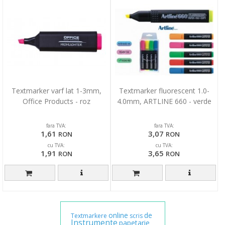
Textmarker varf lat 1-3mm,
Textmarker fluorescent 1.0-
Office Products - roz
4.0mm, ARTLINE 660 - verde
fara TVA:
fara TVA:
1,61
3,07
RON
RON
cu TVA:
cu TVA:
1,91
3,65
RON
RON
online
de
Textmarkere
scris
Instrumente
papetarie