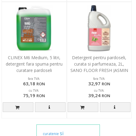
CLINEX M6 Medium, 5 litri,
Detergent pentru pardoseli,
detergent fara spuma pentru
curata si parfumeaza, 2L,
curatare pardoseli
SANO FLOOR FRESH JASMIN
fara TVA:
fara TVA:
63,18
32,97
RON
RON
cu TVA:
cu TVA:
75,19
39,24
RON
RON
si
curatenie