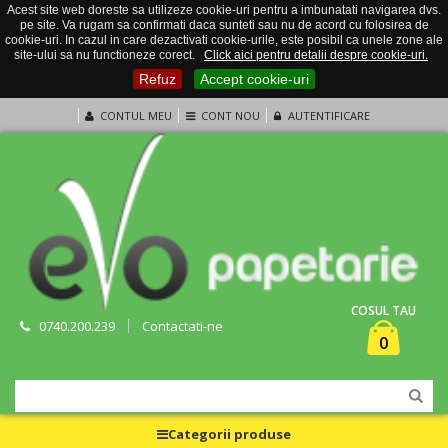
Acest site web doreste sa utilizeze cookie-uri pentru a imbunatati navigarea dvs.
pe site. Va rugam sa confirmati daca sunteti sau nu de acord cu folosirea de
cookie-uri. In cazul in care dezactivati cookie-urile, este posibil ca unele zone ale
site-ului sa nu functioneze corect.
Click aici pentru detalii despre cookie-uri.
Refuz
Accept cookie-uri
CONTUL MEU
CONT NOU
AUTENTIFICARE
COSUL TAU
0740.200.239
Contactati-ne
0
Categorii produse