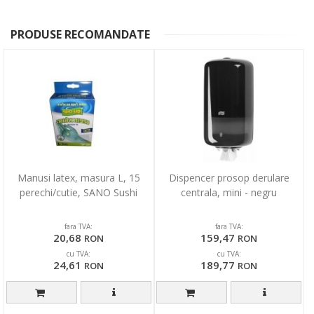
PRODUSE RECOMANDATE
Manusi latex, masura L, 15
Dispencer prosop derulare
perechi/cutie, SANO Sushi
centrala, mini - negru
fara TVA:
fara TVA:
20,68
159,47
RON
RON
cu TVA:
cu TVA:
24,61
189,77
RON
RON