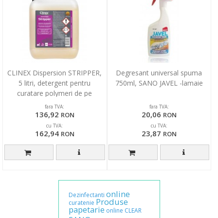
CLINEX Dispersion STRIPPER,
Degresant universal spuma
5 litri, detergent pentru
750ml, SANO JAVEL -lamaie
curatare polymeri de pe
suprafete diverse
fara TVA:
fara TVA:
136,92
20,06
RON
RON
cu TVA:
cu TVA:
162,94
23,87
RON
RON
online
Dezinfectanti
Produse
curatenie
papetarie
online
CLEAR