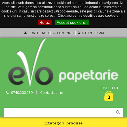
Acest site web doreste sa utilizeze cookie-uri pentru a imbunatati navigarea dvs.
pe site. Va rugam sa confirmati daca sunteti sau nu de acord cu folosirea de
cookie-uri. In cazul in care dezactivati cookie-urile, este posibil ca unele zone ale
site-ului sa nu functioneze corect.
Click aici pentru detalii despre cookie-uri.
Refuz
Accept cookie-uri
CONTUL MEU
CONT NOU
AUTENTIFICARE
COSUL TAU
0740.200.239
Contactati-ne
0
Categorii produse