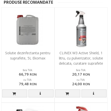
PRODUSE RECOMANDATE
Solutie dezinfectanta pentru
CLINEX W3 Active Shield, 1
suprafete, 5L Ekomax
litru, cu pulverizator, solutie
delicata, curatare suprafete
sanitare/bai
fara TVA:
fara TVA:
66,79
20,17
RON
RON
cu TVA:
cu TVA:
79,48
24,00
RON
RON