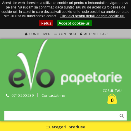
Acest site web doreste sa utilizeze cookie-uri pentru a imbunatati navigarea dvs.
pe site. Va rugam sa confirmati daca sunteti sau nu de acord cu folosirea de
cookie-uri. In cazul in care dezactivati cookie-urile, este posibil ca unele zone ale
site-ului sa nu functioneze corect.
Click aici pentru detalii despre cookie-uri.
Refuz
Accept cookie-uri
CONTUL MEU
CONT NOU
AUTENTIFICARE
COSUL TAU
0740.200.239
Contactati-ne
0
Categorii produse