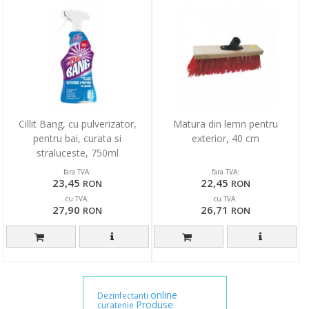
Cillit Bang, cu pulverizator,
Matura din lemn pentru
pentru bai, curata si
exterior, 40 cm
straluceste, 750ml
fara TVA:
fara TVA:
23,45
22,45
RON
RON
cu TVA:
cu TVA:
27,90
26,71
RON
RON
online
Dezinfectanti
Produse
curatenie