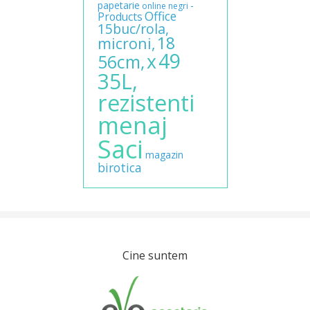
papetarie
-
online
negri
Office
Products
15buc/rola,
18
microni,
49
x
56cm,
35L,
rezistenti
menaj
Saci
magazin
birotica
Cine suntem