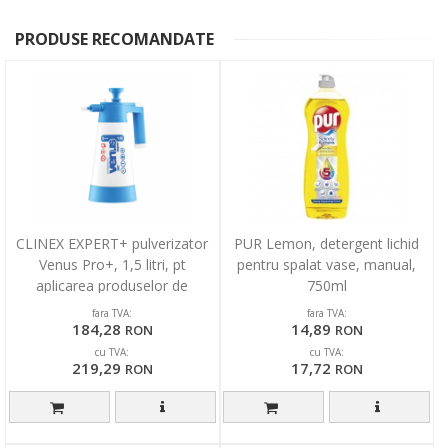
PRODUSE RECOMANDATE
CLINEX EXPERT+ pulverizator
PUR Lemon, detergent lichid
Venus Pro+, 1,5 litri, pt
pentru spalat vase, manual,
aplicarea produselor de
750ml
curatare pre-spalare
fara TVA:
fara TVA:
184,28
14,89
RON
RON
cu TVA:
cu TVA:
219,29
17,72
RON
RON