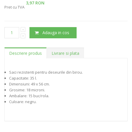
3,97 RON
Pret cu TVA
Adauga in cos
Descriere produs
Livrare si plata
Saci rezistenti pentru deseurile din birou.
Capacitate: 35 l.
Dimensiuni: 49 x 56 cm.
Grosime: 18 microni.
Ambalare: 15 buc/rola.
Culoare: negru.