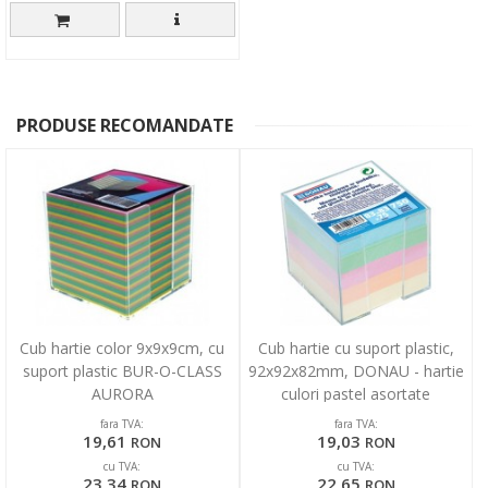
PRODUSE RECOMANDATE
Cub hartie color 9x9x9cm, cu
Cub hartie cu suport plastic,
suport plastic BUR-O-CLASS
92x92x82mm, DONAU - hartie
AURORA
culori pastel asortate
fara TVA:
fara TVA:
19,61
19,03
RON
RON
cu TVA:
cu TVA:
23,34
22,65
RON
RON