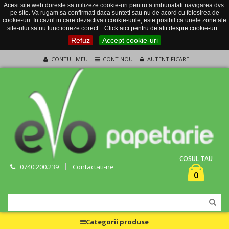
Acest site web doreste sa utilizeze cookie-uri pentru a imbunatati navigarea dvs.
pe site. Va rugam sa confirmati daca sunteti sau nu de acord cu folosirea de
cookie-uri. In cazul in care dezactivati cookie-urile, este posibil ca unele zone ale
site-ului sa nu functioneze corect.
Click aici pentru detalii despre cookie-uri.
Refuz
Accept cookie-uri
CONTUL MEU
CONT NOU
AUTENTIFICARE
COSUL TAU
0740.200.239
Contactati-ne
0
Categorii produse