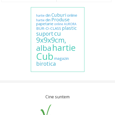
Cuburi
din
online
hartie
Produse
din
hartie
papetarie
online
AURORA
plastic
BUR-O-CLASS
cu
suport
9x9x9cm,
hartie
alba
Cub
magazin
birotica
Cine suntem