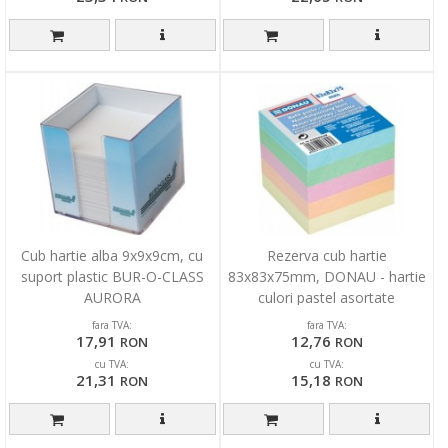
Cub hartie alba 9x9x9cm, cu
Rezerva cub hartie
suport plastic BUR-O-CLASS
83x83x75mm, DONAU - hartie
AURORA
culori pastel asortate
fara TVA:
fara TVA:
17,91
12,76
RON
RON
cu TVA:
cu TVA:
21,31
15,18
RON
RON