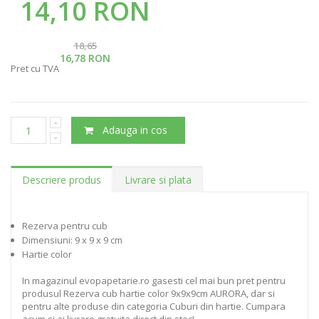
14,10 RON
18,65
16,78 RON
Pret cu TVA
Adauga in cos
Descriere produs
Livrare si plata
Rezerva pentru cub
Dimensiuni: 9 x 9 x 9 cm
Hartie color
In magazinul evopapetarie.ro gasesti cel mai bun pret pentru
produsul Rezerva cub hartie color 9x9x9cm AURORA, dar si
pentru alte produse din categoria Cuburi din hartie. Cumpara