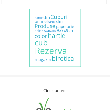
Cuburi
din
hartie
online
din
hartie
Produse
papetarie
9x9x9cm
online
AURORA
hartie
color
cub
Rezerva
birotica
magazin
Cine suntem