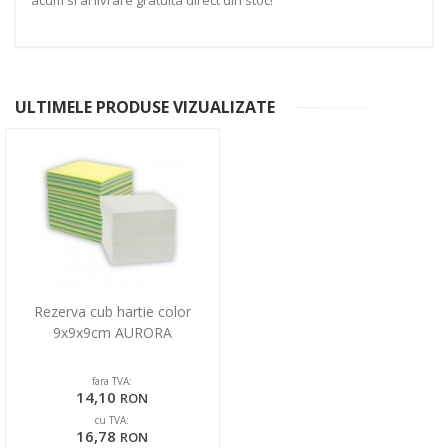
acum si ai livrare gratuita direct din stoc!
ULTIMELE PRODUSE VIZUALIZATE
Rezerva cub hartie color
9x9x9cm AURORA
fara TVA:
14,10
RON
cu TVA:
16,78
RON