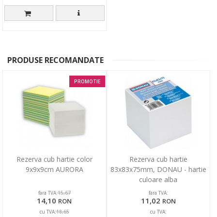
PRODUSE RECOMANDATE
PROMOTIE
Rezerva cub hartie color
Rezerva cub hartie
9x9x9cm AURORA
83x83x75mm, DONAU - hartie
culoare alba
fara TVA:
fara TVA:
15,67
14,10
11,02
RON
RON
cu TVA:
cu TVA:
18,65