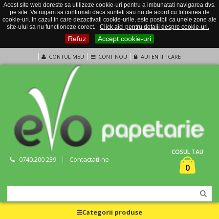
Acest site web doreste sa utilizeze cookie-uri pentru a imbunatati navigarea dvs.
pe site. Va rugam sa confirmati daca sunteti sau nu de acord cu folosirea de
cookie-uri. In cazul in care dezactivati cookie-urile, este posibil ca unele zone ale
site-ului sa nu functioneze corect.
Click aici pentru detalii despre cookie-uri.
Refuz
Accept cookie-uri
CONTUL MEU
CONT NOU
AUTENTIFICARE
COSUL TAU
0740.200.239
Contactati-ne
0
Categorii produse