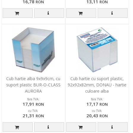
16,78
13,11
RON
RON
Cub hartie alba 9x9x9cm, cu
Cub hartie cu suport plastic,
suport plastic BUR-O-CLASS
92x92x82mm, DONAU - hartie
AURORA
culoare alba
fara TVA:
fara TVA:
17,91
17,17
RON
RON
cu TVA:
cu TVA:
21,31
20,43
RON
RON