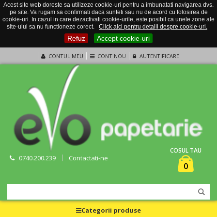
Acest site web doreste sa utilizeze cookie-uri pentru a imbunatati navigarea dvs.
pe site. Va rugam sa confirmati daca sunteti sau nu de acord cu folosirea de
cookie-uri. In cazul in care dezactivati cookie-urile, este posibil ca unele zone ale
site-ului sa nu functioneze corect.
Click aici pentru detalii despre cookie-uri.
Refuz
Accept cookie-uri
CONTUL MEU
CONT NOU
AUTENTIFICARE
COSUL TAU
0740.200.239
Contactati-ne
0
Categorii produse