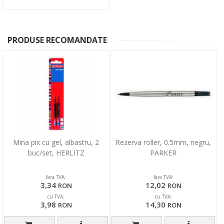
PRODUSE RECOMANDATE
Mina pix cu gel, albastru, 2
Rezerva roller, 0.5mm, negru,
buc/set, HERLITZ
PARKER
fara TVA:
fara TVA:
3,34
12,02
RON
RON
cu TVA:
cu TVA:
3,98
14,30
RON
RON