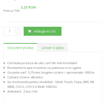
5,25 RON
Pret cu TVA
Adauga in cos
Descriere produs
Livrare si plata
Cerneala pe baza de ulei; varf din otel inoxidabil.
Rezistenta la apa si lumina; nu pateaza si nu zgarie.
Grosime varf : 0,70 mm; lungime scriere = aproximativ 1000 m.
Culoare scriere: albastru.
Se recomanda pentru modelele : Sleek Touch, Pepe, RBR, RB-
085B, CCH-2, CCH-3 si Multi 1000-D2.
Ambalare : 2 buc./set