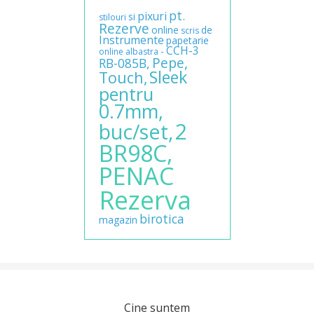
pt.
pixuri
si
stilouri
Rezerve
online
de
scris
Instrumente
papetarie
CCH-3
-
online
albastra
Pepe,
RB-085B,
Sleek
Touch,
pentru
0.7mm,
2
buc/set,
BR98C,
PENAC
Rezerva
birotica
magazin
Cine suntem