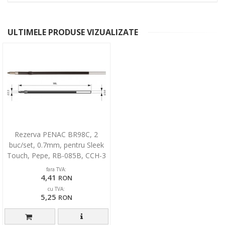
ULTIMELE PRODUSE VIZUALIZATE
Rezerva PENAC BR98C, 2
buc/set, 0.7mm, pentru Sleek
Touch, Pepe, RB-085B, CCH-3
- albastra
fara TVA:
4,41
RON
cu TVA:
5,25
RON