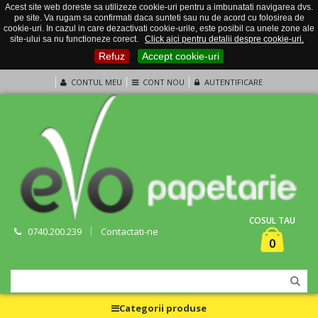
Acest site web doreste sa utilizeze cookie-uri pentru a imbunatati navigarea dvs.
pe site. Va rugam sa confirmati daca sunteti sau nu de acord cu folosirea de
cookie-uri. In cazul in care dezactivati cookie-urile, este posibil ca unele zone ale
site-ului sa nu functioneze corect.
Click aici pentru detalii despre cookie-uri.
Refuz
Accept cookie-uri
CONTUL MEU
CONT NOU
AUTENTIFICARE
COSUL TAU
0740.200.239
Contactati-ne
0
Categorii produse