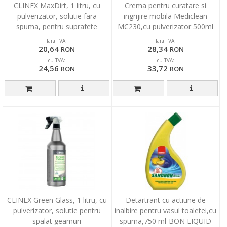
CLINEX MaxDirt, 1 litru, cu
Crema pentru curatare si
pulverizator, solutie fara
ingrijire mobila Mediclean
spuma, pentru suprafete
MC230,cu pulverizator 500ml
murdare de grasime
fara TVA:
fara TVA:
20,64
28,34
RON
RON
cu TVA:
cu TVA:
24,56
33,72
RON
RON
CLINEX Green Glass, 1 litru, cu
Detartrant cu actiune de
pulverizator, solutie pentru
inalbire pentru vasul toaletei,cu
spalat geamuri
spuma,750 ml-BON LIQUID