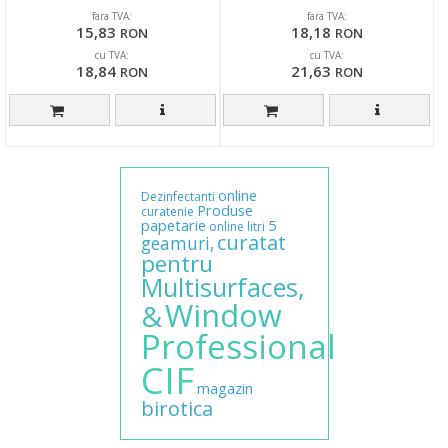
LEMON
fara TVA:
fara TVA:
15,83
18,18
RON
RON
cu TVA:
cu TVA:
18,84
21,63
RON
RON
online
Dezinfectanti
Produse
curatenie
papetarie
5
online
litri
curatat
geamuri,
pentru
Multisurfaces,
Window
&
Professional
CIF
magazin
birotica