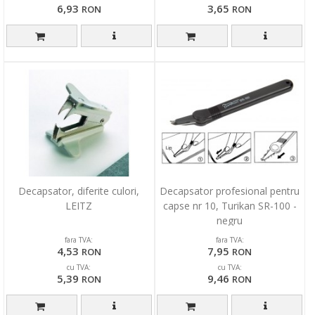
6,93
3,65
RON
RON
Decapsator, diferite culori,
Decapsator profesional pentru
LEITZ
capse nr 10, Turikan SR-100 -
negru
fara TVA:
fara TVA:
4,53
7,95
RON
RON
cu TVA:
cu TVA:
5,39
9,46
RON
RON