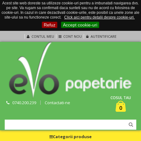
Acest site web doreste sa utilizeze cookie-uri pentru a imbunatati navigarea dvs.
pe site. Va rugam sa confirmati daca sunteti sau nu de acord cu folosirea de
cookie-uri. In cazul in care dezactivati cookie-urile, este posibil ca unele zone ale
site-ului sa nu functioneze corect.
Click aici pentru detalii despre cookie-uri.
Refuz
Accept cookie-uri
CONTUL MEU
CONT NOU
AUTENTIFICARE
COSUL TAU
0740.200.239
Contactati-ne
0
Categorii produse