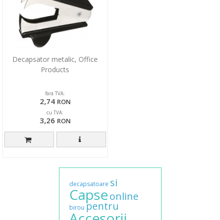
Decapsator metalic, Office
Products
fara TVA:
2,74
RON
cu TVA:
3,26
RON
si
decapsatoare
Capse
online
pentru
birou
Accesorii