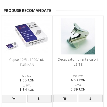
PRODUSE RECOMANDATE
Decapsator, diferite culori,
Capse 10/5 , 1000/cut,
LEITZ
TURIKAN
fara TVA:
fara TVA:
4,53
1,55
RON
RON
cu TVA:
cu TVA:
5,39
1,84
RON
RON