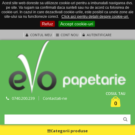
Acest site web doreste sa utilizeze cookie-uri pentru a imbunatati navigarea dvs.
pe site. Va rugam sa confirmati daca sunteti sau nu de acord cu folosirea de
cookie-uri. In cazul in care dezactivati cookie-urile, este posibil ca unele zone ale
site-ului sa nu functioneze corect.
Click aici pentru detalii despre cookie-uri.
Refuz
Accept cookie-uri
CONTUL MEU
CONT NOU
AUTENTIFICARE
COSUL TAU
0740.200.239
Contactati-ne
0
Categorii produse