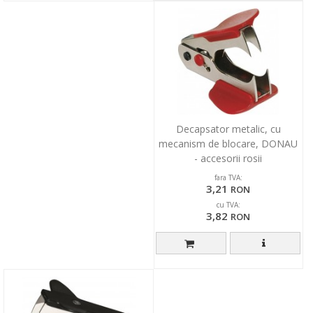
Decapsator metalic, cu
mecanism de blocare, DONAU
- accesorii rosii
fara TVA:
3,21
RON
cu TVA:
3,82
RON