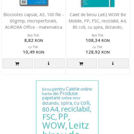
Blocnotes capsat, A5, 100 file -
Caiet de birou Leitz WOW Be
60g/mp, microperforatii,
Mobile, PP, FSC, reciclabil, A4,
AURORA Office - matematica
80 coli, cu spira, dictando,
turcoaz
fara TVA:
fara TVA:
8,82
108,34
RON
RON
cu TVA:
cu TVA:
10,49
128,92
RON
RON
Caiete
pentru
online
birou
Produse
din
hartie
papetarie
online
mov
coli,
cu
spira,
dictando,
reciclabil,
A4,
80
PP,
FSC,
Leitz
WOW,