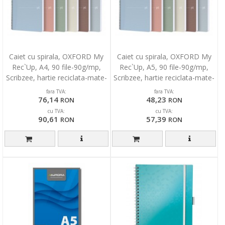
Caiet cu spirala, OXFORD My
Caiet cu spirala, OXFORD My
Rec`Up, A4, 90 file-90g/mp,
Rec`Up, A5, 90 file-90g/mp,
Scribzee, hartie reciclata-mate-
Scribzee, hartie reciclata-mate-
asortate
asortate
fara TVA:
fara TVA:
76,14
48,23
RON
RON
cu TVA:
cu TVA:
90,61
57,39
RON
RON