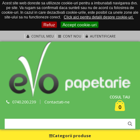
Acest site web doreste sa utilizeze cookie-uri pentru a imbunatati navigarea dvs.
pe site. Va rugam sa confirmati daca sunteti sau nu de acord cu folosirea de
cookie-uri. In cazul in care dezactivati cookie-urile, este posibil ca unele zone ale
site-ului sa nu functioneze corect.
Click aici pentru detalii despre cookie-uri.
Refuz
Accept cookie-uri
CONTUL MEU
CONT NOU
AUTENTIFICARE
COSUL TAU
0740.200.239
Contactati-ne
0
Categorii produse