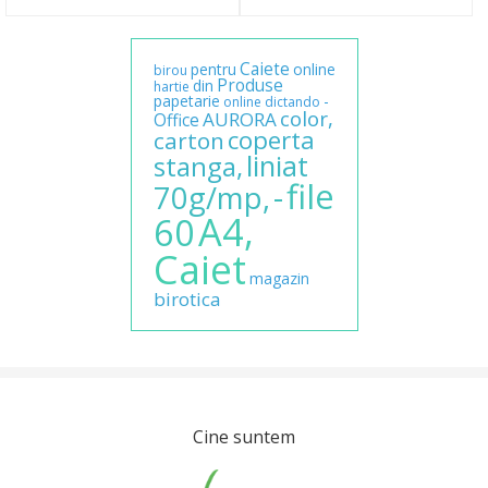
Caiete
pentru
online
birou
Produse
din
hartie
papetarie
-
online
dictando
color,
AURORA
Office
coperta
carton
liniat
stanga,
file
-
70g/mp,
A4,
60
Caiet
magazin
birotica
Cine suntem