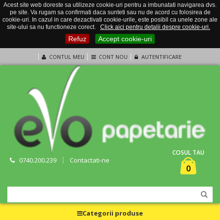
Acest site web doreste sa utilizeze cookie-uri pentru a imbunatati navigarea dvs.
pe site. Va rugam sa confirmati daca sunteti sau nu de acord cu folosirea de
cookie-uri. In cazul in care dezactivati cookie-urile, este posibil ca unele zone ale
site-ului sa nu functioneze corect.
Click aici pentru detalii despre cookie-uri.
Refuz
Accept cookie-uri
CONTUL MEU
CONT NOU
AUTENTIFICARE
COSUL TAU
0740.200.239
Contactati-ne
0
Categorii produse