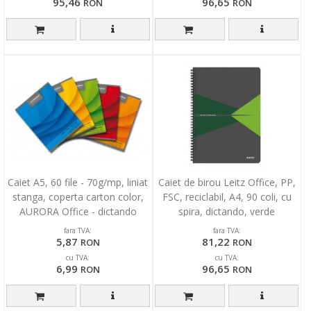
95,46
96,65
RON
RON
Caiet A5, 60 file - 70g/mp, liniat
Caiet de birou Leitz Office, PP,
stanga, coperta carton color,
FSC, reciclabil, A4, 90 coli, cu
AURORA Office - dictando
spira, dictando, verde
fara TVA:
fara TVA:
5,87
81,22
RON
RON
cu TVA:
cu TVA:
6,99
96,65
RON
RON