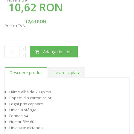
Pret fara tva
10,62 RON
12,64 RON
Pret cu TVA
Adauga in cos
Descriere produs
Livrare si plata
Hărtie albă de 70 gr/mp.
Coperti din carton color.
Legat prin capsare.
Liniat la stânga.
Format: A4.
Numar file: 60.
Liniatura: dictando.