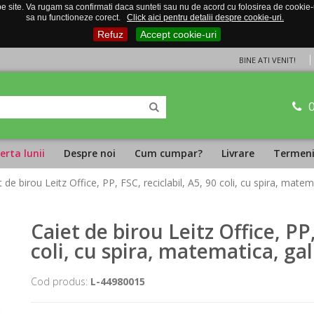
 site. Va rugam sa confirmati daca sunteti sau nu de acord cu folosirea de cookie-uri
sa nu functioneze corect.
Click aici pentru detalii despre cookie-uri.
Refuz
Accept cookie-uri
BINE ATI VENIT!
erta lunii
Despre noi
Cum cumpar?
Livrare
Termeni 
t de birou Leitz Office, PP, FSC, reciclabil, A5, 90 coli, cu spira, mate
Caiet de birou Leitz Office, PP,
coli, cu spira, matematica, ga
Cod produs:
L-44980015