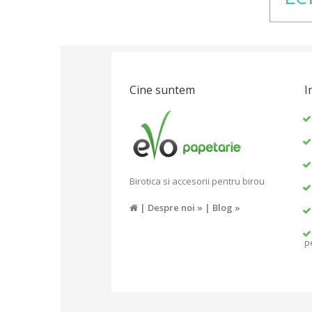
Cine suntem
I
Birotica si accesorii pentru birou
|
Despre noi »
|
Blog »
p