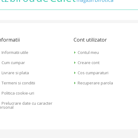
magazin
nformatii
Cont utilizator
Informatii utile
Contul meu
Cum cumpar
Creare cont
Livrare si plata
Cos cumparaturi
Termeni si conditii
Recuperare parola
Politica cookie-uri
Prelucrare date cu caracter
ersonal