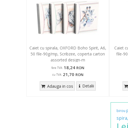
Caiet cu spirala, OXFORD Boho Spirit, A6,
Caiet c
50 file-90g/mp, Scribzee, coperta carton
file-9
assorted design-m
18,24
RON
fara TVA:
21,70
RON
cu TVA:
Detalii
Adauga in cos
birou
spira
Le