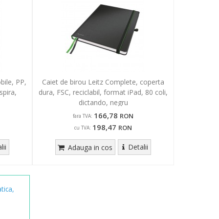
ile, PP,
Caiet de birou Leitz Complete, coperta
spira,
dura, FSC, reciclabil, format iPad, 80 coli,
dictando, negru
166,78
RON
fara TVA:
198,47
RON
cu TVA:
lii
Detalii
Adauga in cos
ica,