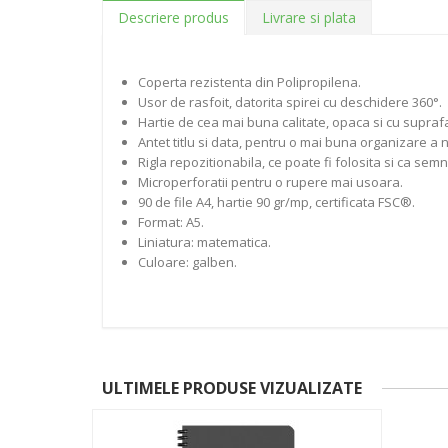
Descriere produs
Livrare si plata
Coperta rezistenta din Polipropilena.
Usor de rasfoit, datorita spirei cu deschidere 360°.
Hartie de cea mai buna calitate, opaca si cu suprafat
Antet titlu si data, pentru o mai buna organizare a n
Rigla repozitionabila, ce poate fi folosita si ca sem
Microperforatii pentru o rupere mai usoara.
90 de file A4, hartie 90 gr/mp, certificata FSC®.
Format: A5.
Liniatura: matematica.
Culoare: galben.
ULTIMELE PRODUSE VIZUALIZATE