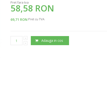
Pret fara tva
58,58 RON
Pret cu TVA
69,71 RON
Adauga in cos