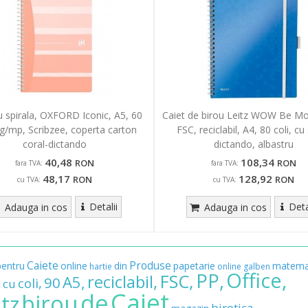
u spirala, OXFORD Iconic, A5, 60
Caiet de birou Leitz WOW Be Mob
0g/mp, Scribzee, coperta carton
FSC, reciclabil, A4, 80 coli, cu 
coral-dictando
dictando, albastru
40,48
108,34
RON
RON
fara TVA:
fara TVA:
48,17
128,92
RON
RON
cu TVA:
cu TVA:
Detalii
Deta
Adauga in cos
Adauga in cos
Caiete
Produse
pentru
online
din
papetarie
matemat
hartie
online
galben
Office,
PP,
FSC,
reciclabil,
A5,
90
coli,
cu
,
Caiet
de
birou
itz
birotica