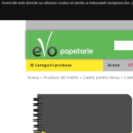
Acest site web doreste sa utilizeze cookie-uri pentru a imbunatati navigarea dvs. pe
Acasa
Of
Categorii produse
Acasa
» Produse din hartie
» Caiete pentru birou
» Caie