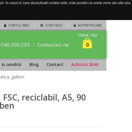
. In cazul in care dezactivati cookie-urile, este posibil ca unele zone ale site-ului
CONTUL MEU
CONT NOU
AUTENTIFICARE
COSUL TAU
0740.200.239
Contactati-ne
0
si conditii
Blog
Contact
Achizitii SEAP
matica, galben
 FSC, reciclabil, A5, 90
lben