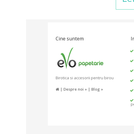
Cine suntem
I
Birotica si accesorii pentru birou
|
Despre noi »
|
Blog »
p