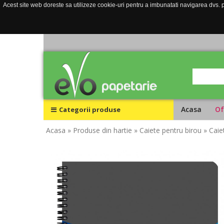
Acest site web doreste sa utilizeze cookie-uri pentru a imbunatati navigarea dvs. pe
Acasa
Of
Categorii produse
Acasa
» Produse din hartie
» Caiete pentru birou
» Caie