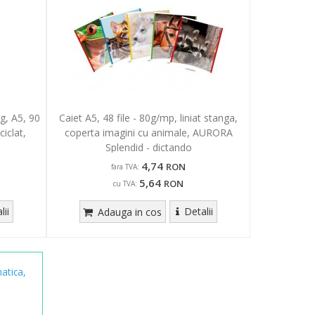
g, A5, 90
Caiet A5, 48 file - 80g/mp, liniat stanga,
iclat,
coperta imagini cu animale, AURORA
Splendid - dictando
4,74
RON
fara TVA:
5,64
RON
cu TVA:
lii
Detalii
Adauga in cos
atica,