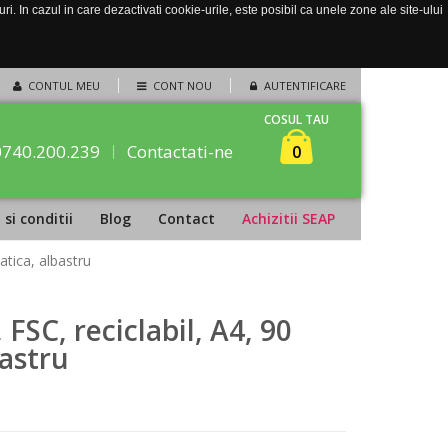
. In cazul in care dezactivati cookie-urile, este posibil ca unele zone ale site-ului
CONTUL MEU
CONT NOU
AUTENTIFICARE
COSUL TAU
0740.200.239
Contactati-ne
0
si conditii
Blog
Contact
Achizitii SEAP
atica, albastru
 FSC, reciclabil, A4, 90
bastru