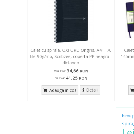
Caiet cu spirala, OXFORD Origins, A4+, 70
Caiet
file-90g/mp, Scribzee, coperta PP neagra -
145mm,
dictando
34,66
RON
fara TVA:
41,25
RON
cu TVA:
Detalii
Adauga in cos
birou
spira
Le