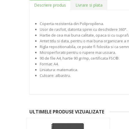
Descriere produs
Livrare si plata
Coperta rezistenta din Polipropilena.
Usor de rasfoit, datorita spirei cu deschidere 360°.
Hartie de cea mai buna calitate, opaca si cu suprafat
Antet titlu si data, pentru o mai buna organizare a n
Rigla repozitionabila, ce poate fi folosita si ca sem
Microperforatii pentru o rupere mai usoara.
90 de file A4, hartie 90 gr/mp, certificata FSC®.
Format: A4.
Liniatura: matematica.
Culoare: albastru.
ULTIMELE PRODUSE VIZUALIZATE