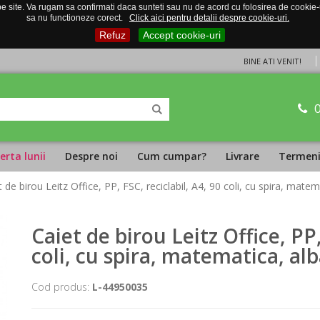
 site. Va rugam sa confirmati daca sunteti sau nu de acord cu folosirea de cookie-uri
sa nu functioneze corect.
Click aici pentru detalii despre cookie-uri.
Refuz
Accept cookie-uri
BINE ATI VENIT!
erta lunii
Despre noi
Cum cumpar?
Livrare
Termeni 
t de birou Leitz Office, PP, FSC, reciclabil, A4, 90 coli, cu spira, matem
Caiet de birou Leitz Office, PP,
coli, cu spira, matematica, al
Cod produs:
L-44950035