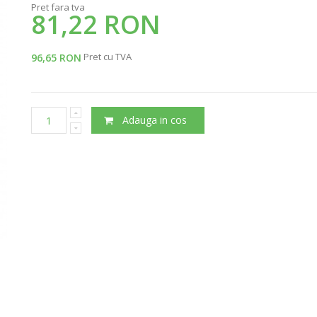
Pret fara tva
81,22 RON
Pret cu TVA
96,65 RON
Adauga in cos