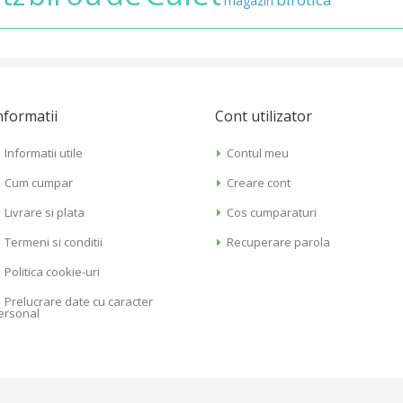
magazin
nformatii
Cont utilizator
Informatii utile
Contul meu
Cum cumpar
Creare cont
Livrare si plata
Cos cumparaturi
Termeni si conditii
Recuperare parola
Politica cookie-uri
Prelucrare date cu caracter
ersonal