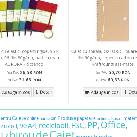
 cu elastic, coperti rigide, 95 x
Caiet cu spirala, OXFORD Touare
 96 file-80g/mp, hartie cream,
file-90g/mp, coperta carton rec
AURORA - dictando
kraft/dungi ass-mate
26,58
50,70
RON
RON
fara TVA:
fara TVA:
31,63
60,33
RON
RON
cu TVA:
cu TVA:
Detalii
Deta
Adauga in cos
Adauga in cos
Caiete
Produse
pentru
online
din
papetarie
matem
hartie
online
albastru
Office,
PP,
FSC,
reciclabil,
A4,
90
coli,
cu
,
Caiet
de
birou
itz
birotica