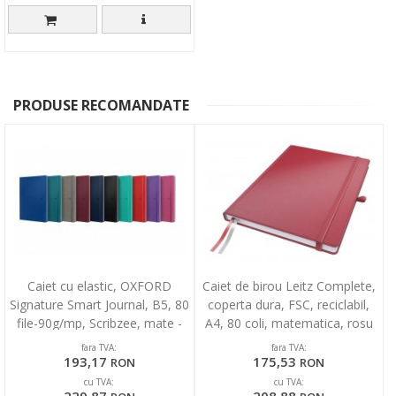
PRODUSE RECOMANDATE
Caiet cu elastic, OXFORD
Caiet de birou Leitz Complete,
Signature Smart Journal, B5, 80
coperta dura, FSC, reciclabil,
file-90g/mp, Scribzee, mate -
A4, 80 coli, matematica, rosu
classic color
fara TVA:
fara TVA:
193,17
175,53
RON
RON
cu TVA:
cu TVA: