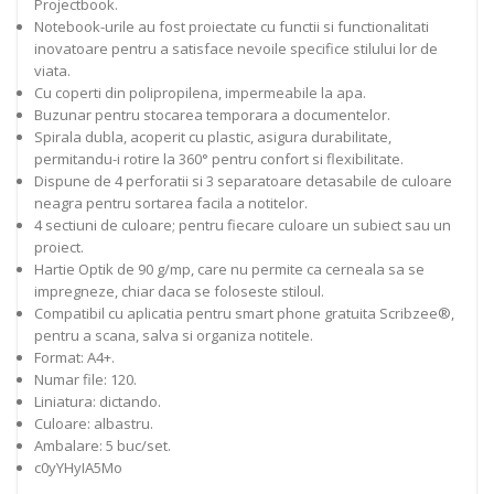
Projectbook.
Notebook-urile au fost proiectate cu functii si functionalitati
inovatoare pentru a satisface nevoile specifice stilului lor de
viata.
Cu coperti din polipropilena, impermeabile la apa.
Buzunar pentru stocarea temporara a documentelor.
Spirala dubla, acoperit cu plastic, asigura durabilitate,
permitandu-i rotire la 360° pentru confort si flexibilitate.
Dispune de 4 perforatii si 3 separatoare detasabile de culoare
neagra pentru sortarea facila a notitelor.
4 sectiuni de culoare; pentru fiecare culoare un subiect sau un
proiect.
Hartie Optik de 90 g/mp, care nu permite ca cerneala sa se
impregneze, chiar daca se foloseste stiloul.
Compatibil cu aplicatia pentru smart phone gratuita Scribzee®,
pentru a scana, salva si organiza notitele.
Format: A4+.
Numar file: 120.
Liniatura: dictando.
Culoare: albastru.
Ambalare: 5 buc/set.
c0yYHyIA5Mo