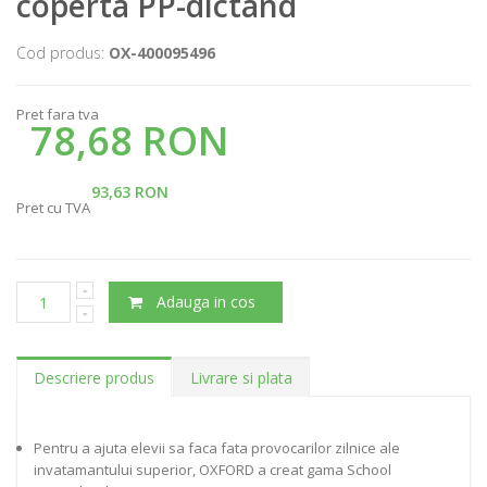
coperta PP-dictand
Cod produs:
OX-400095496
Pret fara tva
78,68 RON
93,63 RON
Pret cu TVA
Adauga in cos
Descriere produs
Livrare si plata
Pentru a ajuta elevii sa faca fata provocarilor zilnice ale
invatamantului superior, OXFORD a creat gama School