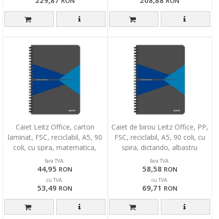
229,87
208,88
RON
RON
Caiet Leitz Office, carton
Caiet de birou Leitz Office, PP,
laminat, FSC, reciclabil, A5, 90
FSC, reciclabil, A5, 90 coli, cu
coli, cu spira, matematica,
spira, dictando, albastru
albastru
fara TVA:
fara TVA:
44,95
58,58
RON
RON
cu TVA:
cu TVA:
53,49
69,71
RON
RON