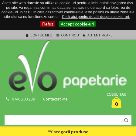
Acest site web doreste sa utilizeze cookie-uri pentru a imbunatati navigarea dvs.
pe site. Va rugam sa confirmati daca sunteti sau nu de acord cu folosirea de
cookie-uri. In cazul in care dezactivati cookie-urile, este posibil ca unele zone ale
site-ului sa nu functioneze corect.
Click aici pentru detalii despre cookie-uri.
Refuz
Accept cookie-uri
CONTUL MEU
CONT NOU
AUTENTIFICARE
COSUL TAU
0740.200.239
Contactati-ne
0
Categorii produse