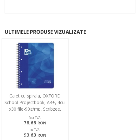
ULTIMELE PRODUSE VIZUALIZATE
Caiet cu spirala, OXFORD
School Projectbook, A4+, 4cul
x30 file-90g/mp, Scribzee,
coperta PP-dictand
fara TVA:
78,68
RON
cu TVA:
93,63
RON