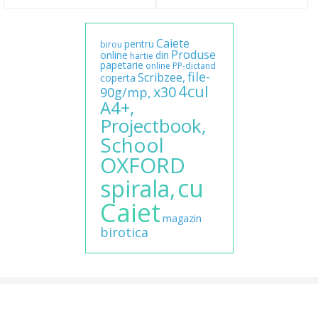
Caiete
pentru
birou
Produse
online
din
hartie
papetarie
online
PP-dictand
file-
Scribzee,
coperta
4cul
x30
90g/mp,
A4+,
Projectbook,
School
OXFORD
cu
spirala,
Caiet
magazin
birotica