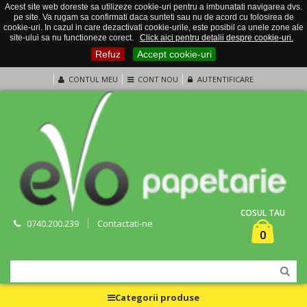
Acest site web doreste sa utilizeze cookie-uri pentru a imbunatati navigarea dvs.
pe site. Va rugam sa confirmati daca sunteti sau nu de acord cu folosirea de
cookie-uri. In cazul in care dezactivati cookie-urile, este posibil ca unele zone ale
site-ului sa nu functioneze corect.
Click aici pentru detalii despre cookie-uri.
Refuz
Accept cookie-uri
CONTUL MEU
CONT NOU
AUTENTIFICARE
COSUL TAU
0740.200.239
Contactati-ne
0
Categorii produse