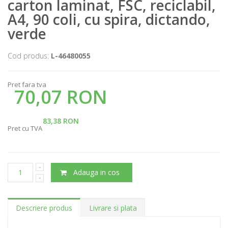
carton laminat, FSC, reciclabil,
A4, 90 coli, cu spira, dictando,
verde
Cod produs:
L-46480055
Pret fara tva
70,07 RON
83,38 RON
Pret cu TVA
Adauga in cos
Descriere produs
Livrare si plata