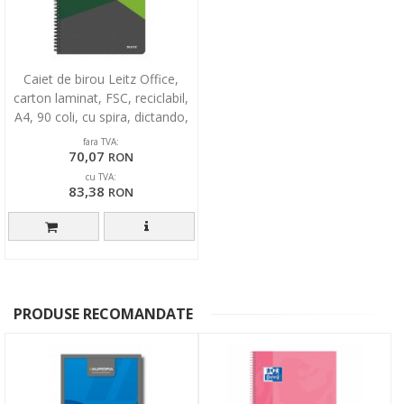
Caiet de birou Leitz Office,
carton laminat, FSC, reciclabil,
A4, 90 coli, cu spira, dictando,
verde
fara TVA:
70,07
RON
cu TVA:
83,38
RON
PRODUSE RECOMANDATE