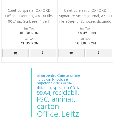
Caiet cu spirala, OXFORD
Caiet cu elastic, OXFORD
Office Essentials, A4, 90 file-
Signature Smart Journal, A5, 80
90g/mp, Scribzee, 4 perf,
file-90g/mp, Scribzee, dictando
coperta carton-mat
- pastel co
fara TVA:
fara TVA:
60,38
134,45
RON
RON
cu TVA:
cu TVA:
71,85
160,00
RON
RON
Caiete
pentru
online
birou
Produse
din
hartie
papetarie
online
verde
coli,
cu
spira,
dictando,
reciclabil,
A4,
90
laminat,
FSC,
carton
Leitz
Office,