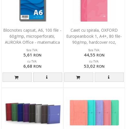
Blocnotes capsat, A6, 100 file -
Caiet cu spirala, OXFORD
60g/mp, microperforatii,
Europeanbook 1, A4+, 80 file-
AURORA Office - matematica
90g/mp, hardcover roz,
Scribzee-mate
fara TVA:
fara TVA:
5,61
44,55
RON
RON
cu TVA:
cu TVA:
6,68
53,02
RON
RON