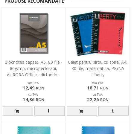
PRODUSE RECOMANDATE
Blocnotes capsat, A5, 80 file -
Caiet pentru birou cu spira, A4,
80g/mp, microperforatii,
80 file, matematica, PIGNA
AURORA Office - dictando -
Liberty
hartie galbena
fara TVA:
fara TVA:
12,49
18,71
RON
RON
cu TVA:
cu TVA:
14,86
22,26
RON
RON