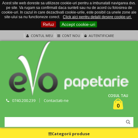
Acest site web doreste sa utilizeze cookie-uri pentru a imbunatati navigarea dvs.
pe site. Va rugam sa confirmati daca sunteti sau nu de acord cu folosirea de
cookie-uri. In cazul in care dezactivati cookie-urile, este posibil ca unele zone ale
site-ului sa nu functioneze corect.
Click aici pentru detalii despre cookie-uri.
Refuz
Accept cookie-uri
CONTUL MEU
CONT NOU
AUTENTIFICARE
COSUL TAU
0740.200.239
Contactati-ne
0
Categorii produse