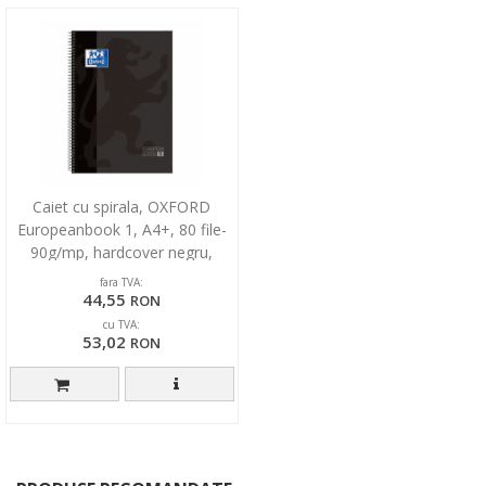
Caiet cu spirala, OXFORD
Europeanbook 1, A4+, 80 file-
90g/mp, hardcover negru,
Scribzee-mate
fara TVA:
44,55
RON
cu TVA:
53,02
RON