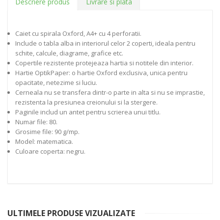
Descriere produs
Livrare si plata
Caiet cu spirala Oxford, A4+ cu 4 perforatii.
Include o tabla alba in interiorul celor 2 coperti, ideala pentru
schite, calcule, diagrame, grafice etc.
Copertile rezistente protejeaza hartia si notitele din interior.
Hartie OptikPaper: o hartie Oxford exclusiva, unica pentru
opacitate, netezime si luciu.
Cerneala nu se transfera dintr-o parte in alta si nu se imprastie,
rezistenta la presiunea creionului si la stergere.
Paginile includ un antet pentru scrierea unui titlu.
Numar file: 80.
Grosime file: 90 g/mp.
Model: matematica.
Culoare coperta: negru.
ULTIMELE PRODUSE VIZUALIZATE