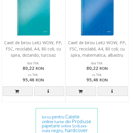
Caiet de birou Leitz WOW, PP,
Caiet de birou Leitz WOW, PP,
FSC, reciclabil, A4, 80 coli, cu
FSC, reciclabil, A4, 80 coli, cu
spira, dictando, turcoaz
spira, matematica, albastru
fara TVA:
fara TVA:
80,22
80,22
RON
RON
cu TVA:
cu TVA:
95,46
95,46
RON
RON
Caiete
pentru
birou
Produse
online
din
hartie
papetarie
online
Scribzee-
hardcover
negru,
mate