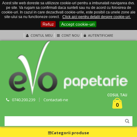
Acest site web doreste sa utilizeze cookie-uri pentru a imbunatati navigarea dvs.
pe site. Va rugam sa confirmati daca sunteti sau nu de acord cu folosirea de
cookie-uri. In cazul in care dezactivati cookie-urile, este posibil ca unele zone ale
site-ului sa nu functioneze corect.
Click aici pentru detalii despre cookie-uri.
Refuz
Accept cookie-uri
CONTUL MEU
CONT NOU
AUTENTIFICARE
COSUL TAU
0740.200.239
Contactati-ne
0
Categorii produse