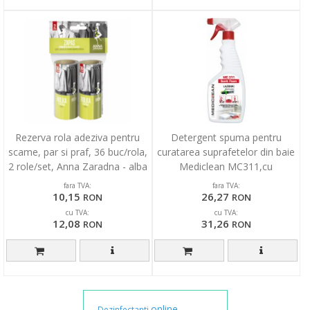
Rezerva rola adeziva pentru
Detergent spuma pentru
scame, par si praf, 36 buc/rola,
curatarea suprafetelor din baie
2 role/set, Anna Zaradna - alba
Mediclean MC311,cu
pulverizator 500ml
fara TVA:
fara TVA:
10,15
26,27
RON
RON
cu TVA:
cu TVA:
12,08
31,26
RON
RON
online
Dezinfectanti