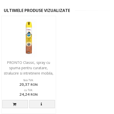
ULTIMELE PRODUSE VIZUALIZATE
PRONTO Classic, spray cu
spuma pentru curatare,
stralucire si intretinere mobila,
400ml
fara TVA:
20,37
RON
cu TVA:
24,24
RON