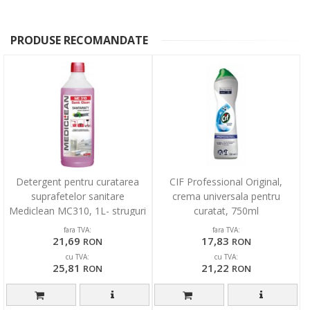
PRODUSE RECOMANDATE
Detergent pentru curatarea
CIF Professional Original,
suprafetelor sanitare
crema universala pentru
Mediclean MC310, 1L- struguri
curatat, 750ml
fara TVA:
fara TVA:
21,69
17,83
RON
RON
cu TVA:
cu TVA:
25,81
21,22
RON
RON