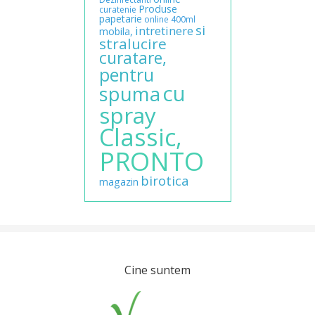
Produse
curatenie
papetarie
online
400ml
si
intretinere
mobila,
stralucire
curatare,
pentru
cu
spuma
spray
Classic,
PRONTO
birotica
magazin
Cine suntem