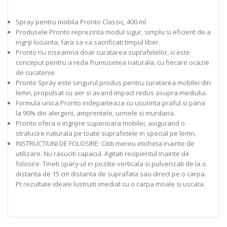
Spray pentru mobila Pronto Classic, 400 ml
Produsele Pronto reprezinta modul sigur, simplu si eficient de a
ingriji locuinta, fara sa va sacrificati timpul liber.
Pronto nu inseamna doar curatarea suprafetelor, ci este
conceput pentru a reda frumusetea naturala, cu fiecare ocazie
de curatenie.
Pronto Spray este singurul produs pentru curatarea mobilei din
lemn, propulsat cu aer si avand impact redus asupra mediului.
Formula unica Pronto indeparteaza cu usurinta praful si pana
la 90% din alergeni, amprentele, urmele si murdaria.
Pronto ofera o ingrijire superioara mobilei, asigurand o
stralucire naturala pe toate suprafetele in special pe lemn.
INSTRUCTIUNI DE FOLOSIRE: Cititi mereu eticheta inainte de
utilizare. Nu rasuciti capacul. Agitati recipientul inainte de
folosire. Tineti spary-ul in pozitie verticala si pulverizati de la o
distanta de 15 cm distanta de suprafata sau direct pe o carpa.
Pt rezultate ideale lustruiti imediat cu o carpa moale si uscata.