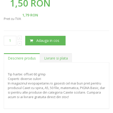
1,50 RON
1,79 RON
Pret cu TVA
Adauga in cos
Descriere produs
Livrare si plata
Tip hartie: offset 60 g/mp
Coperti: diverse culori
In magazinul evopapetarie.ro gasesti cel mai bun pret pentru
produsul Caiet cu spira, A5, 50 file, matematica, PIGNA Basic, dar
si pentru alte produse din categoria Caiete scolare. Cumpara
acum si ai livrare gratuita direct din stoc!