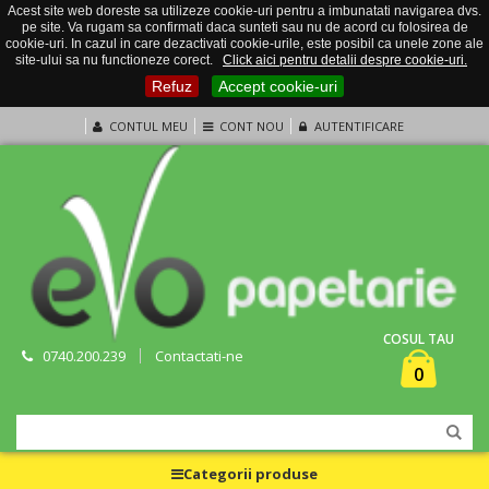
Acest site web doreste sa utilizeze cookie-uri pentru a imbunatati navigarea dvs.
pe site. Va rugam sa confirmati daca sunteti sau nu de acord cu folosirea de
cookie-uri. In cazul in care dezactivati cookie-urile, este posibil ca unele zone ale
site-ului sa nu functioneze corect.
Click aici pentru detalii despre cookie-uri.
Refuz
Accept cookie-uri
CONTUL MEU
CONT NOU
AUTENTIFICARE
COSUL TAU
0740.200.239
Contactati-ne
0
Categorii produse