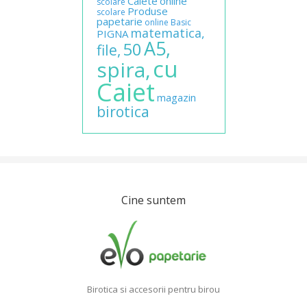
Caiete
online
scolare
Produse
scolare
papetarie
online
Basic
matematica,
PIGNA
A5,
50
file,
cu
spira,
Caiet
magazin
birotica
Cine suntem
Birotica si accesorii pentru birou