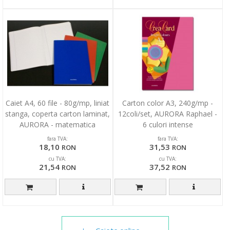
Caiet A4, 60 file - 80g/mp, liniat
Carton color A3, 240g/mp -
stanga, coperta carton laminat,
12coli/set, AURORA Raphael -
AURORA - matematica
6 culori intense
fara TVA:
fara TVA:
18,10
31,53
RON
RON
cu TVA:
cu TVA:
21,54
37,52
RON
RON