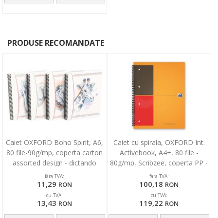
PRODUSE RECOMANDATE
Caiet OXFORD Boho Spirit, A6,
Caiet cu spirala, OXFORD Int.
80 file-90g/mp, coperta carton
Activebook, A4+, 80 file -
assorted design - dictando
80g/mp, Scribzee, coperta PP -
dictando
fara TVA:
fara TVA:
11,29
100,18
RON
RON
cu TVA:
cu TVA:
13,43
119,22
RON
RON