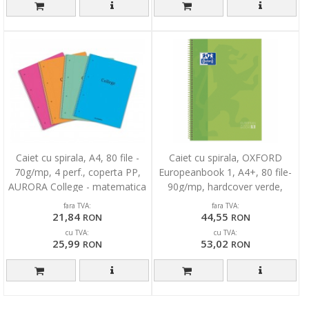
Caiet cu spirala, A4, 80 file -
Caiet cu spirala, OXFORD
70g/mp, 4 perf., coperta PP,
Europeanbook 1, A4+, 80 file-
AURORA College - matematica
90g/mp, hardcover verde,
Scribzee-dictando
fara TVA:
fara TVA:
21,84
44,55
RON
RON
cu TVA:
cu TVA:
25,99
53,02
RON
RON