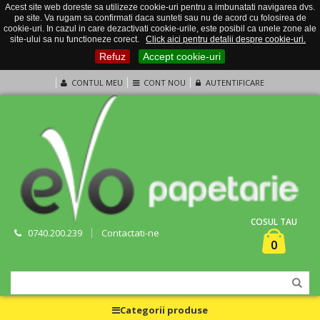
Acest site web doreste sa utilizeze cookie-uri pentru a imbunatati navigarea dvs.
pe site. Va rugam sa confirmati daca sunteti sau nu de acord cu folosirea de
cookie-uri. In cazul in care dezactivati cookie-urile, este posibil ca unele zone ale
site-ului sa nu functioneze corect.
Click aici pentru detalii despre cookie-uri.
Refuz
Accept cookie-uri
CONTUL MEU
CONT NOU
AUTENTIFICARE
COSUL TAU
0740.200.239
Contactati-ne
0
Categorii produse