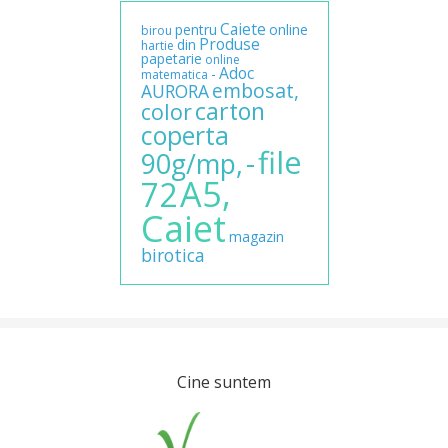
Caiete
pentru
online
birou
Produse
din
hartie
papetarie
online
Adoc
-
matematica
embosat,
AURORA
carton
color
coperta
file
-
90g/mp,
A5,
72
Caiet
magazin
birotica
Cine suntem