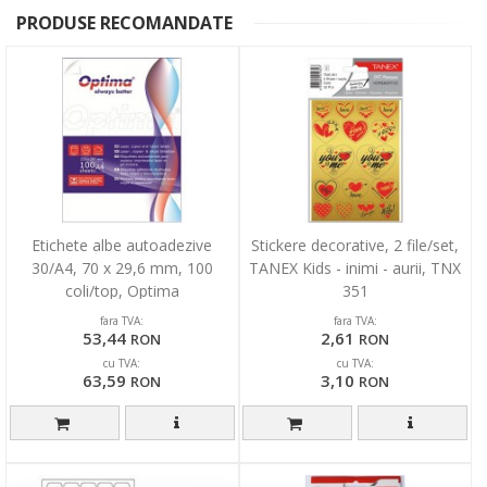
PRODUSE RECOMANDATE
Etichete albe autoadezive
Stickere decorative, 2 file/set,
30/A4, 70 x 29,6 mm, 100
TANEX Kids - inimi - aurii, TNX
coli/top, Optima
351
fara TVA:
fara TVA:
53,44
2,61
RON
RON
cu TVA:
cu TVA:
63,59
3,10
RON
RON