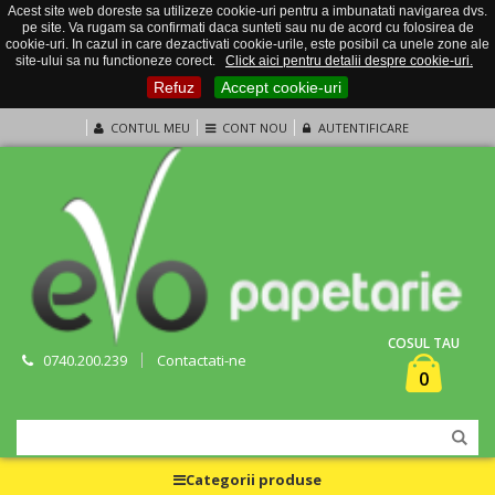
Acest site web doreste sa utilizeze cookie-uri pentru a imbunatati navigarea dvs.
pe site. Va rugam sa confirmati daca sunteti sau nu de acord cu folosirea de
cookie-uri. In cazul in care dezactivati cookie-urile, este posibil ca unele zone ale
site-ului sa nu functioneze corect.
Click aici pentru detalii despre cookie-uri.
Refuz
Accept cookie-uri
CONTUL MEU
CONT NOU
AUTENTIFICARE
COSUL TAU
0740.200.239
Contactati-ne
0
Categorii produse