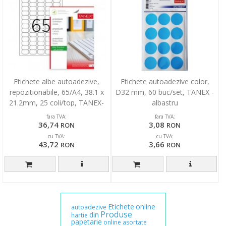
Etichete albe autoadezive,
Etichete autoadezive color,
repozitionabile, 65/A4, 38.1 x
D32 mm, 60 buc/set, TANEX -
21.2mm, 25 coli/top, TANEX-
albastru
colturi rotunji
fara TVA:
fara TVA:
36,74
3,08
RON
RON
cu TVA:
cu TVA:
43,72
3,66
RON
RON
Etichete
online
autoadezive
Produse
din
hartie
papetarie
online
asortate