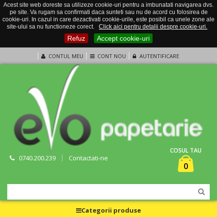
Acest site web doreste sa utilizeze cookie-uri pentru a imbunatati navigarea dvs.
pe site. Va rugam sa confirmati daca sunteti sau nu de acord cu folosirea de
cookie-uri. In cazul in care dezactivati cookie-urile, este posibil ca unele zone ale
site-ului sa nu functioneze corect.
Click aici pentru detalii despre cookie-uri.
Refuz
Accept cookie-uri
CONTUL MEU
CONT NOU
AUTENTIFICARE
COSUL TAU
0740.200.239
Contactati-ne
0
Categorii produse