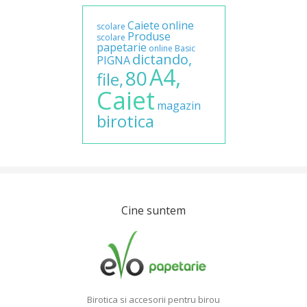
Caiete
online
scolare
Produse
scolare
papetarie
online
Basic
dictando,
PIGNA
A4,
80
file,
Caiet
magazin
birotica
Cine suntem
Birotica si accesorii pentru birou