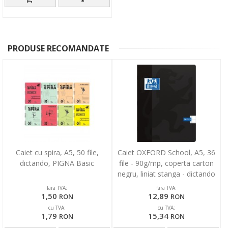
PRODUSE RECOMANDATE
Caiet cu spira, A5, 50 file,
Caiet OXFORD School, A5, 36
dictando, PIGNA Basic
file - 90g/mp, coperta carton
negru, liniat stanga - dictando
fara TVA:
fara TVA:
1,50
12,89
RON
RON
cu TVA:
cu TVA:
1,79
15,34
RON
RON