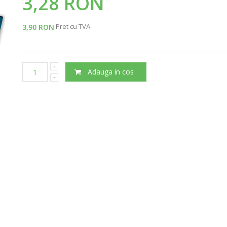
3,28 RON
Pret cu TVA
3,90 RON
Adauga in cos