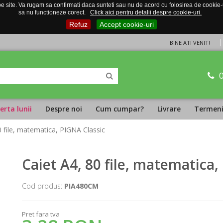
 site. Va rugam sa confirmati daca sunteti sau nu de acord cu folosirea de cookie-uri
sa nu functioneze corect.
Click aici pentru detalii despre cookie-uri.
Refuz
Accept cookie-uri
BINE ATI VENIT!
erta lunii
Despre noi
Cum cumpar?
Livrare
Termeni 
0 file, matematica, PIGNA Classic
Caiet A4, 80 file, matematica,
Cod produs:
PIA480CM
Pret fara tva