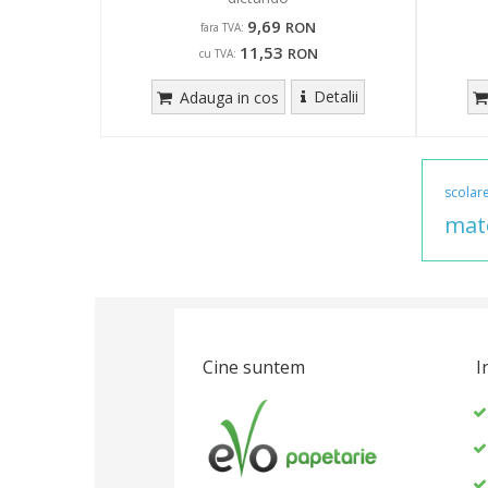
9,69
RON
fara TVA:
11,53
RON
cu TVA:
Detalii
Adauga in cos
scolar
mat
Cine suntem
I