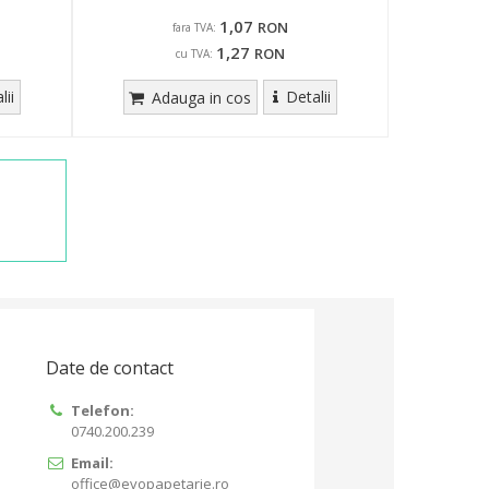
1,07
RON
fara TVA:
1,27
RON
cu TVA:
lii
Detalii
Adauga in cos
Date de contact
Telefon:
0740.200.239
Email:
office@evopapetarie.ro