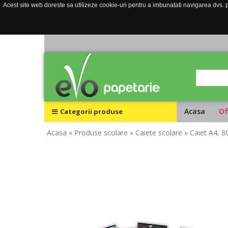
Acest site web doreste sa utilizeze cookie-uri pentru a imbunatati navigarea dvs. pe
Acasa
Of
Categorii produse
Acasa
» Produse scolare
» Caiete scolare
» Caiet A4, 8