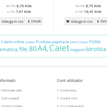
6,70
8,75
RON
RON
fara TVA:
fara TVA:
7,97
10,41
RON
RON
cu TVA:
cu TVA:
Detalii
Deta
Adauga in cos
Adauga in cos
Caiete
online
Produse
papetarie
PIGNA
e
scolare
online
Classic
Caiet
A4,
80
file,
birotica
ematica,
magazin
nformatii
Cont utilizator
Informatii utile
Contul meu
Cum cumpar
Creare cont
Livrare si plata
Cos cumparaturi