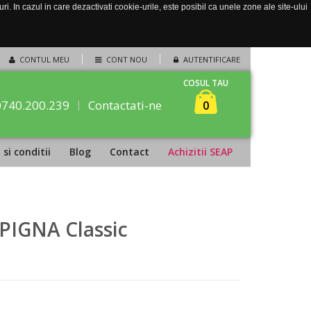
. In cazul in care dezactivati cookie-urile, este posibil ca unele zone ale site-ului
CONTUL MEU
CONT NOU
AUTENTIFICARE
COSUL TAU
0740.200.239
Contactati-ne
0
si conditii
Blog
Contact
Achizitii SEAP
 PIGNA Classic