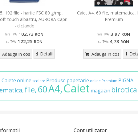
5, 192 file - hartie FSC 80 g/mp,
Caiet A4, 60 file, matematica
soft-touch albastru, AURORA Capri
Premium
- dictando
102,73
3,97
RON
RON
fara TVA:
fara TVA:
122,25
4,73
RON
RON
cu TVA:
cu TVA:
Detalii
Deta
Adauga in cos
Adauga in cos
Caiete
online
Produse
papetarie
PIGNA
e
scolare
online
Premium
Caiet
A4,
60
file,
birotica
ematica,
magazin
nformatii
Cont utilizator