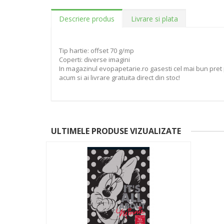
Descriere produs
Livrare si plata
Tip hartie: offset 70 g/mp
Coperti: diverse imagini
In magazinul evopapetarie.ro gasesti cel mai bun pret 
acum si ai livrare gratuita direct din stoc!
ULTIMELE PRODUSE VIZUALIZATE