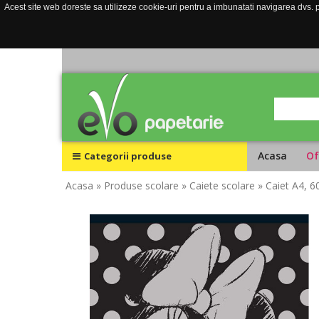
Acest site web doreste sa utilizeze cookie-uri pentru a imbunatati navigarea dvs. pe
Acasa
Of
Categorii produse
Acasa
» Produse scolare
» Caiete scolare
» Caiet A4, 