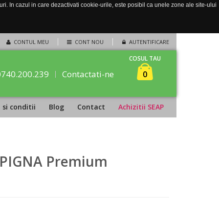
. In cazul in care dezactivati cookie-urile, este posibil ca unele zone ale site-ului
CONTUL MEU
CONT NOU
AUTENTIFICARE
COSUL TAU
0740.200.239
Contactati-ne
0
si conditii
Blog
Contact
Achizitii SEAP
a, PIGNA Premium