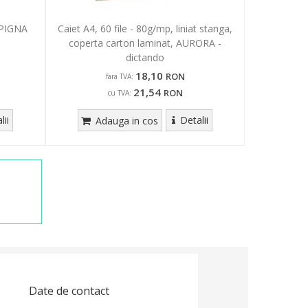
, PIGNA
Caiet A4, 60 file - 80g/mp, liniat stanga,
coperta carton laminat, AURORA -
dictando
18,10
RON
fara TVA:
21,54
RON
cu TVA:
lii
Detalii
Adauga in cos
Date de contact