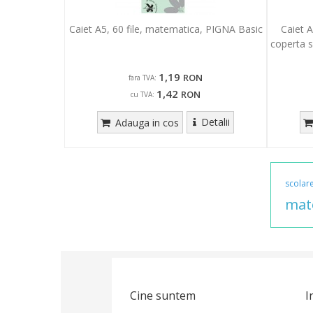
Caiet A5, 60 file, matematica, PIGNA Basic
Caiet A
coperta 
1,19
RON
fara TVA:
1,42
RON
cu TVA:
Detalii
Adauga in cos
scolar
mat
Cine suntem
I