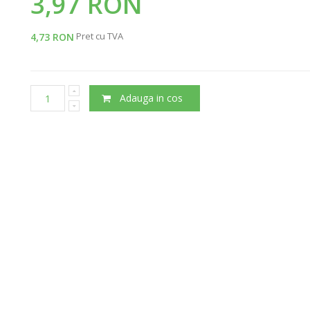
3,97 RON
Pret cu TVA
4,73 RON
Adauga in cos