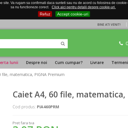
 site. Va rugam sa confirmati daca sunteti sau nu de acord cu folosirea de cookie-uri
sa nu functioneze corect.
Click aici pentru detalii despre cookie-uri.
Refuz
Accept cookie-uri
BINE ATI VENIT!
erta lunii
Despre noi
Cum cumpar?
Livrare
Termeni 
60 file, matematica, PIGNA Premium
Caiet A4, 60 file, matematic
Cod produs:
PIA460PRM
Pret fara tva