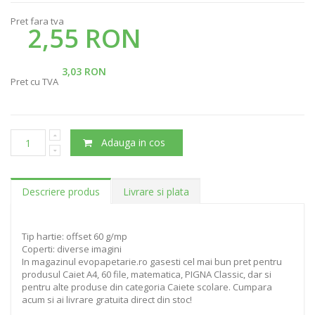
Pret fara tva
2,55 RON
3,03 RON
Pret cu TVA
Adauga in cos
Descriere produs
Livrare si plata
Tip hartie: offset 60 g/mp
Coperti: diverse imagini
In magazinul evopapetarie.ro gasesti cel mai bun pret pentru
produsul Caiet A4, 60 file, matematica, PIGNA Classic, dar si
pentru alte produse din categoria Caiete scolare. Cumpara
acum si ai livrare gratuita direct din stoc!