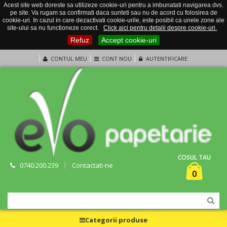
Acest site web doreste sa utilizeze cookie-uri pentru a imbunatati navigarea dvs.
pe site. Va rugam sa confirmati daca sunteti sau nu de acord cu folosirea de
cookie-uri. In cazul in care dezactivati cookie-urile, este posibil ca unele zone ale
site-ului sa nu functioneze corect.
Click aici pentru detalii despre cookie-uri.
Refuz
Accept cookie-uri
CONTUL MEU
CONT NOU
AUTENTIFICARE
COSUL TAU
0740.200.239
Contactati-ne
0
Categorii produse