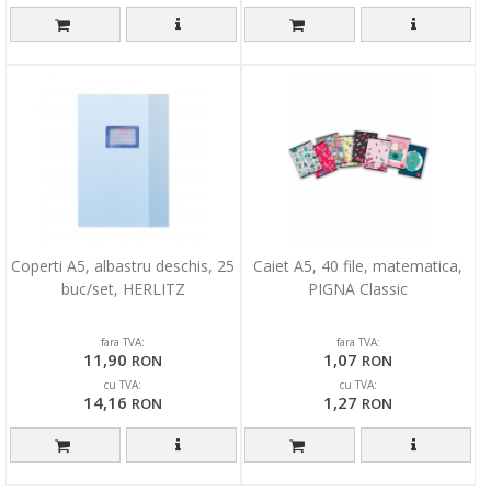
Coperti A5, albastru deschis, 25
Caiet A5, 40 file, matematica,
buc/set, HERLITZ
PIGNA Classic
fara TVA:
fara TVA:
11,90
1,07
RON
RON
cu TVA:
cu TVA:
14,16
1,27
RON
RON