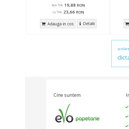
19,88
RON
fara TVA:
23,66
RON
cu TVA:
Detalii
Adauga in cos
scolar
dict
Cine suntem
I