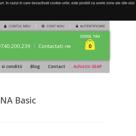
. In cazul in care dezactivati cookie-urile, este posibil ca unele zone ale site-ului
CONTUL MEU
CONT NOU
AUTENTIFICARE
COSUL TAU
0740.200.239
Contactati-ne
0
si conditii
Blog
Contact
Achizitii SEAP
IGNA Basic