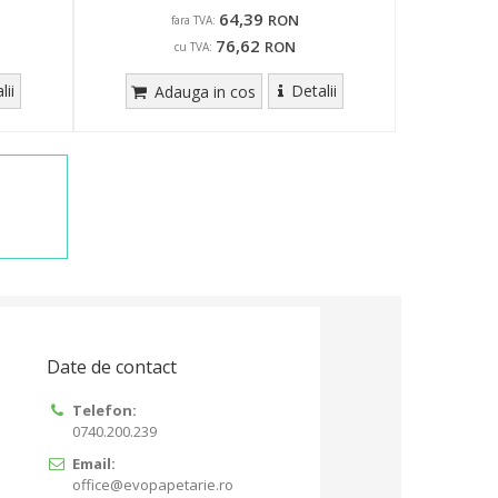
64,39
RON
fara TVA:
76,62
RON
cu TVA:
lii
Detalii
Adauga in cos
Date de contact
Telefon:
0740.200.239
Email:
office@evopapetarie.ro