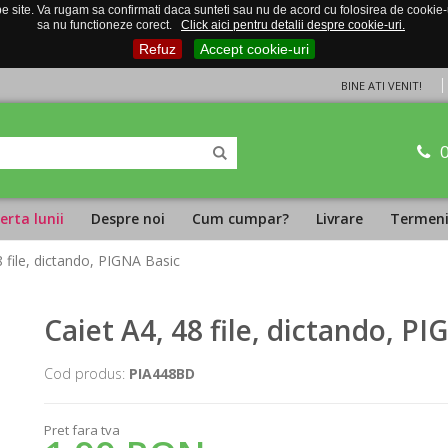
 site. Va rugam sa confirmati daca sunteti sau nu de acord cu folosirea de cookie-uri
sa nu functioneze corect.
Click aici pentru detalii despre cookie-uri.
Refuz
Accept cookie-uri
BINE ATI VENIT!
erta lunii
Despre noi
Cum cumpar?
Livrare
Termeni 
8 file, dictando, PIGNA Basic
Caiet A4, 48 file, dictando, P
Cod produs:
PIA448BD
Pret fara tva