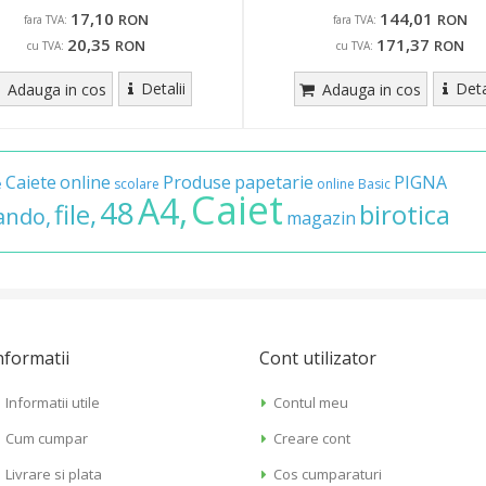
17,10
144,01
RON
RON
fara TVA:
fara TVA:
20,35
171,37
RON
RON
cu TVA:
cu TVA:
Detalii
Deta
Adauga in cos
Adauga in cos
Caiete
online
Produse
papetarie
PIGNA
e
scolare
online
Basic
Caiet
A4,
48
file,
birotica
ando,
magazin
nformatii
Cont utilizator
Informatii utile
Contul meu
Cum cumpar
Creare cont
Livrare si plata
Cos cumparaturi