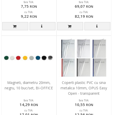
fara TVA:
fara TVA:
7,75
69,07
RON
RON
cu TVA:
cu TVA:
9,22
82,19
RON
RON
Magneti, diametru 20mm,
Coperti plastic PVC cu sina
negru, 10 buc/set, BI-OFFICE
metalica 10mm, OPUS Easy
Open - transparent
mat/albastru
fara TVA:
fara TVA:
14,29
10,55
RON
RON
cu TVA:
cu TVA:
17,01
12,56
RON
RON