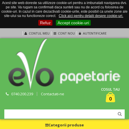
Acest site web doreste sa utilizeze cookie-uri pentru a imbunatati navigarea dvs.
pe site. Va rugam sa confirmati daca sunteti sau nu de acord cu folosirea de
cookie-uri. In cazul in care dezactivati cookie-urile, este posibil ca unele zone ale
site-ului sa nu functioneze corect.
Click aici pentru detalii despre cookie-uri.
Refuz
Accept cookie-uri
CONTUL MEU
CONT NOU
AUTENTIFICARE
COSUL TAU
0740.200.239
Contactati-ne
0
Categorii produse