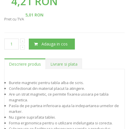
4,21 RON
5,01 RON
Pret cu TVA
Adauga in cos
Descriere produs
Livrare si plata
Burete magnetic pentru tabla alba de scris.
Confectionat din material placut la atingere.
Are un strat magnetic, ce permite fixarea usoara pe tabla
magnetica.
Pasla de pe partea inferioara ajuta la indepartarea urmelor de
marker.
Nu zgarie suprafata tablei.
Forma ergonomica pentru o utilizare indelungata si corecta.
Culoare vie ce faciliteaza observarea rapida a produsului: