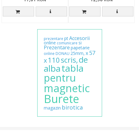
Accesorii
pt
prezentare
online
si
comunicare
Prezentare
papetarie
57
x
25mm,
online
DONAU
de
scris,
110
x
tabla
alba
pentru
magnetic
Burete
birotica
magazin