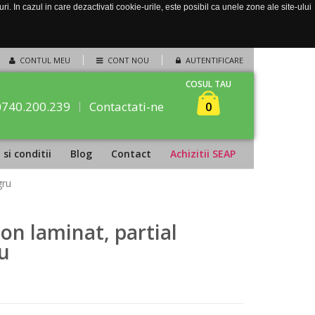
. In cazul in care dezactivati cookie-urile, este posibil ca unele zone ale site-ului
CONTUL MEU
CONT NOU
AUTENTIFICARE
COSUL TAU
0740.200.239
Contactati-ne
0
si conditii
Blog
Contact
Achizitii SEAP
gru
on laminat, partial
ru