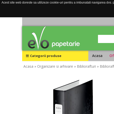
Acest site web doreste sa utilizeze cookie-uri pentru a imbunatati navigarea dvs. pe
Acasa
Of
Categorii produse
Acasa
» Organizare si arhivare
» Bibliorafturi
» Bibliora