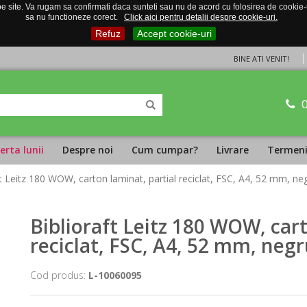
 site. Va rugam sa confirmati daca sunteti sau nu de acord cu folosirea de cookie-uri
sa nu functioneze corect.
Click aici pentru detalii despre cookie-uri.
Refuz
Accept cookie-uri
BINE ATI VENIT!
erta lunii
Despre noi
Cum cumpar?
Livrare
Termeni 
ft Leitz 180 WOW, carton laminat, partial reciclat, FSC, A4, 52 mm, ne
Biblioraft Leitz 180 WOW, cart
reciclat, FSC, A4, 52 mm, neg
Cod produs:
L-10060095