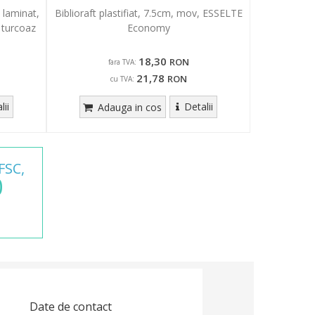
 laminat,
Biblioraft plastifiat, 7.5cm, mov, ESSELTE
 turcoaz
Economy
18,30
RON
fara TVA:
21,78
RON
cu TVA:
lii
Detalii
Adauga in cos
FSC,
0
Date de contact