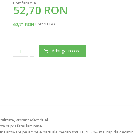
Pret fara tva
52,70 RON
Pret cu TVA
62,71 RON
Adauga in cos
talizate, vibrant efect dual.
orita suprafetei laminate.
tru arhivare pe ambele parti ale mecanismului, cu 20% mai rapida decat in