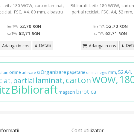
ft Leitz 180 WOW, carton laminat,
Biblioraft Leitz 180 WOW, carton
reciclat, FSC, A4, 80 mm, albastru
partial reciclat, FSC, A4, 52 mm,
52,70
52,70
RON
RON
fara TVA:
fara TVA:
62,71
62,71
RON
RON
cu TVA:
cu TVA:
Detalii
Deta
Adauga in cos
Adauga in cos
A4,
Organizare
52
online
si
papetarie
mm,
afturi
arhivare
online
negru
18
WOW,
carton
laminat,
partial
clat,
Biblioraft
itz
birotica
magazin
nformatii
Cont utilizator