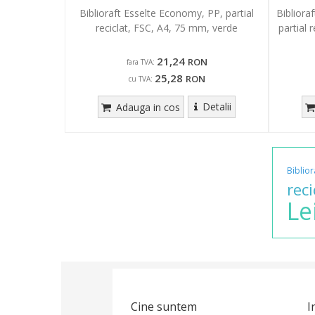
Biblioraft Esselte Economy, PP, partial
Bibliora
reciclat, FSC, A4, 75 mm, verde
partial 
21,24
RON
fara TVA:
25,28
RON
cu TVA:
Detalii
Adauga in cos
Biblior
reci
Le
Cine suntem
I