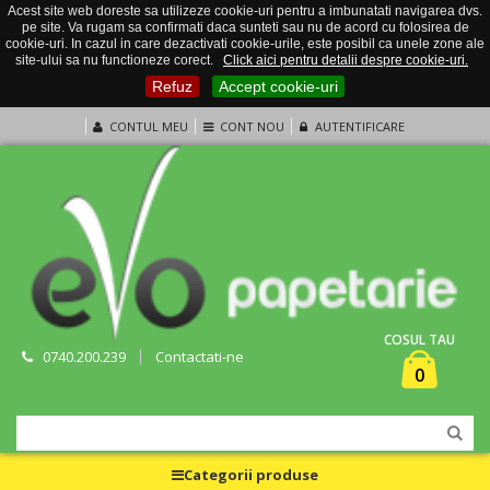
Acest site web doreste sa utilizeze cookie-uri pentru a imbunatati navigarea dvs.
pe site. Va rugam sa confirmati daca sunteti sau nu de acord cu folosirea de
cookie-uri. In cazul in care dezactivati cookie-urile, este posibil ca unele zone ale
site-ului sa nu functioneze corect.
Click aici pentru detalii despre cookie-uri.
Refuz
Accept cookie-uri
CONTUL MEU
CONT NOU
AUTENTIFICARE
COSUL TAU
0740.200.239
Contactati-ne
0
Categorii produse