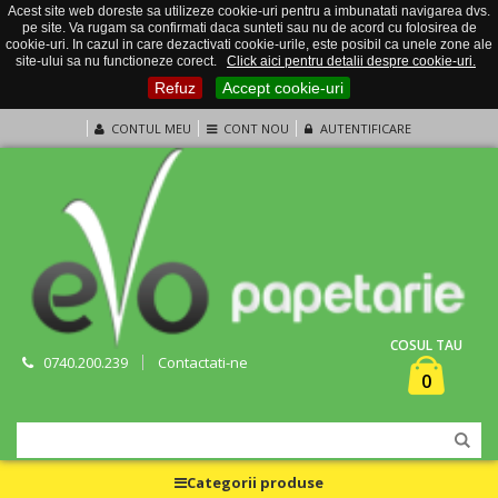
Acest site web doreste sa utilizeze cookie-uri pentru a imbunatati navigarea dvs.
pe site. Va rugam sa confirmati daca sunteti sau nu de acord cu folosirea de
cookie-uri. In cazul in care dezactivati cookie-urile, este posibil ca unele zone ale
site-ului sa nu functioneze corect.
Click aici pentru detalii despre cookie-uri.
Refuz
Accept cookie-uri
CONTUL MEU
CONT NOU
AUTENTIFICARE
COSUL TAU
0740.200.239
Contactati-ne
0
Categorii produse