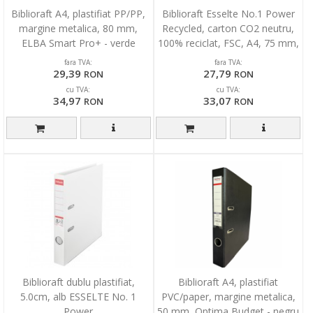
Biblioraft A4, plastifiat PP/PP,
Biblioraft Esselte No.1 Power
margine metalica, 80 mm,
Recycled, carton CO2 neutru,
ELBA Smart Pro+ - verde
100% reciclat, FSC, A4, 75 mm,
rosu
fara TVA:
fara TVA:
29,39
27,79
RON
RON
cu TVA:
cu TVA:
34,97
33,07
RON
RON
Biblioraft dublu plastifiat,
Biblioraft A4, plastifiat
5.0cm, alb ESSELTE No. 1
PVC/paper, margine metalica,
Power
50 mm, Optima Budget - negru