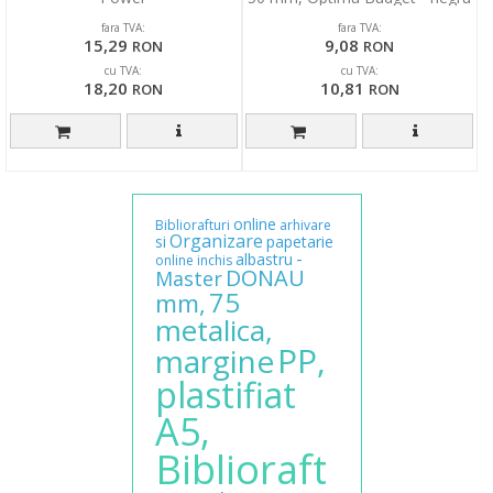
fara TVA:
fara TVA:
15,29
9,08
RON
RON
cu TVA:
cu TVA:
18,20
10,81
RON
RON
online
Bibliorafturi
arhivare
Organizare
si
papetarie
-
albastru
online
inchis
DONAU
Master
75
mm,
metalica,
PP,
margine
plastifiat
A5,
Biblioraft