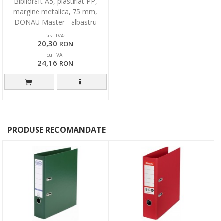
Biblioraft A5, plastifiat PP,
margine metalica, 75 mm,
DONAU Master - albastru
inchis
fara TVA:
20,30
RON
cu TVA:
24,16
RON
PRODUSE RECOMANDATE