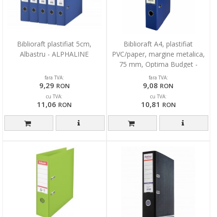
Biblioraft plastifiat 5cm,
Biblioraft A4, plastifiat
Albastru - ALPHALINE
PVC/paper, margine metalica,
75 mm, Optima Budget -
albastru
fara TVA:
fara TVA:
9,29
9,08
RON
RON
cu TVA:
cu TVA:
11,06
10,81
RON
RON