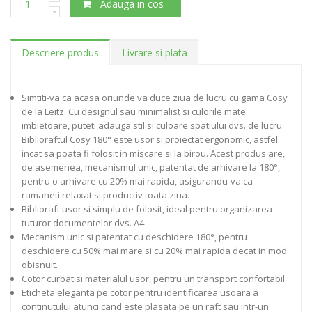
Adauga in cos
Descriere produs
Livrare si plata
Simtiti-va ca acasa oriunde va duce ziua de lucru cu gama Cosy
de la Leitz. Cu designul sau minimalist si culorile mate
imbietoare, puteti adauga stil si culoare spatiului dvs. de lucru.
Biblioraftul Cosy 180° este usor si proiectat ergonomic, astfel
incat sa poata fi folosit in miscare si la birou. Acest produs are,
de asemenea, mecanismul unic, patentat de arhivare la 180°,
pentru o arhivare cu 20% mai rapida, asigurandu-va ca
ramaneti relaxat si productiv toata ziua.
Biblioraft usor si simplu de folosit, ideal pentru organizarea
tuturor documentelor dvs. A4
Mecanism unic si patentat cu deschidere 180°, pentru
deschidere cu 50% mai mare si cu 20% mai rapida decat in mod
obisnuit.
Cotor curbat si materialul usor, pentru un transport confortabil
Eticheta eleganta pe cotor pentru identificarea usoara a
continutului atunci cand este plasata pe un raft sau intr-un