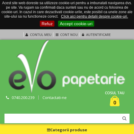
Acest site web doreste sa utilizeze cookie-uri pentru a imbunatati navigarea dvs.
pe site. Va rugam sa confirmati daca sunteti sau nu de acord cu folosirea de
cookie-uri. In cazul in care dezactivati cookie-urile, este posibil ca unele zone ale
site-ului sa nu functioneze corect.
Click aici pentru detalii despre cookie-uri.
Refuz
Accept cookie-uri
CONTUL MEU
CONT NOU
AUTENTIFICARE
COSUL TAU
0740.200.239
Contactati-ne
0
Categorii produse