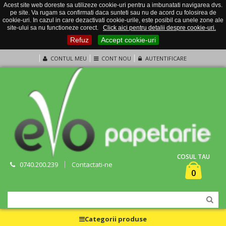
Acest site web doreste sa utilizeze cookie-uri pentru a imbunatati navigarea dvs.
pe site. Va rugam sa confirmati daca sunteti sau nu de acord cu folosirea de
cookie-uri. In cazul in care dezactivati cookie-urile, este posibil ca unele zone ale
site-ului sa nu functioneze corect.
Click aici pentru detalii despre cookie-uri.
Refuz
Accept cookie-uri
CONTUL MEU
CONT NOU
AUTENTIFICARE
COSUL TAU
0740.200.239
Contactati-ne
0
Categorii produse