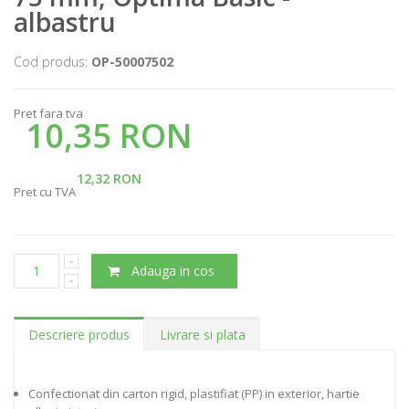
albastru
Cod produs:
OP-50007502
Pret fara tva
10,35 RON
12,32 RON
Pret cu TVA
Adauga in cos
Descriere produs
Livrare si plata
Confectionat din carton rigid, plastifiat (PP) in exterior, hartie