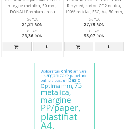
margine metalica, 50 mm,
Recycled, carton CO2 neutru,
DONAU Premium - rosu
100% reciclat, FSC, A4, 50 mm,
verde
fara TVA:
fara TVA:
21,31
27,79
RON
RON
cu TVA:
cu TVA:
25,36
33,07
RON
RON
online
Bibliorafturi
arhivare
Organizare
si
papetarie
Basic
-
online
albastru
75
mm,
Optima
metalica,
margine
PP/paper,
plastifiat
A4,