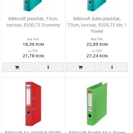
Biblioraft plastifiat, 7.5cm,
Biblioraft dublu plastifiat,
turcoaz, ESSELTE Economy
7.5cm, turcoaz, ESSELTE No. 1
Power
fara TVA:
fara TVA:
18,30
22,89
RON
RON
cu TVA:
cu TVA:
21,78
27,24
RON
RON
Biblioraft A4, plastifiat PP/PP,
Biblioraft Esselte No.1 Power