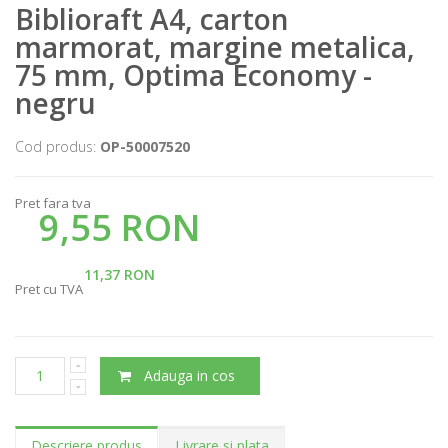
Biblioraft A4, carton
marmorat, margine metalica,
75 mm, Optima Economy -
negru
Cod produs:
OP-50007520
Pret fara tva
9,55 RON
11,37 RON
Pret cu TVA
Adauga in cos
Descriere produs
Livrare si plata