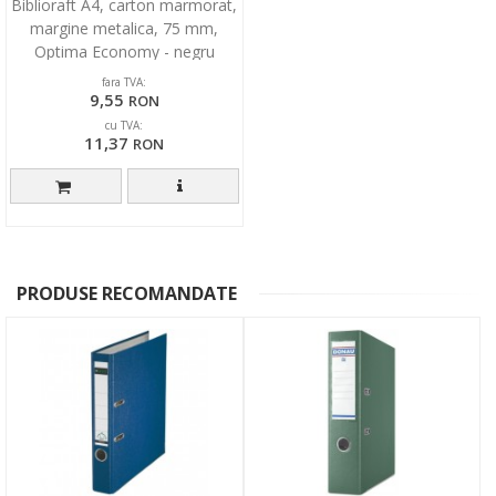
Biblioraft A4, carton marmorat,
margine metalica, 75 mm,
Optima Economy - negru
fara TVA:
9,55
RON
cu TVA:
11,37
RON
PRODUSE RECOMANDATE