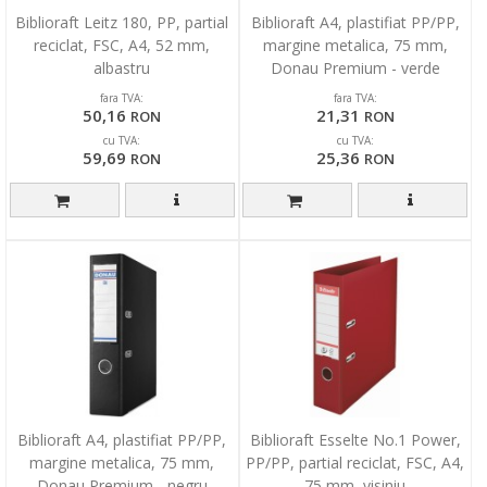
Biblioraft Leitz 180, PP, partial
Biblioraft A4, plastifiat PP/PP,
reciclat, FSC, A4, 52 mm,
margine metalica, 75 mm,
albastru
Donau Premium - verde
fara TVA:
fara TVA:
50,16
21,31
RON
RON
cu TVA:
cu TVA:
59,69
25,36
RON
RON
Biblioraft A4, plastifiat PP/PP,
Biblioraft Esselte No.1 Power,
margine metalica, 75 mm,
PP/PP, partial reciclat, FSC, A4,
Donau Premium - negru
75 mm, visiniu