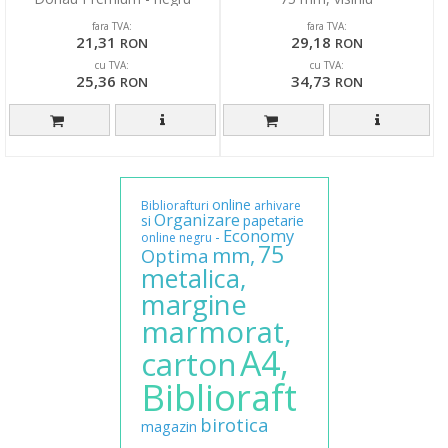
fara TVA:
fara TVA:
21,31
29,18
RON
RON
cu TVA:
cu TVA:
25,36
34,73
RON
RON
online
Bibliorafturi
arhivare
Organizare
si
papetarie
Economy
-
online
negru
75
mm,
Optima
metalica,
margine
marmorat,
A4,
carton
Biblioraft
birotica
magazin