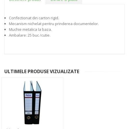
Confectionat din carton rigid.
Mecanism nichelat pentru prinderea documentelor.
Muchie metalica la baza.
Ambalare: 25 buc /cutie.
ULTIMELE PRODUSE VIZUALIZATE