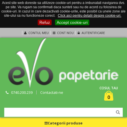
Acest site web doreste sa utilizeze cookie-uri pentru a imbunatati navigarea dvs.
pe site. Va rugam sa confirmati daca sunteti sau nu de acord cu folosirea de
cookie-uri. In cazul in care dezactivati cookie-urile, este posibil ca unele zone ale
site-ului sa nu functioneze corect.
Click aici pentru detalii despre cookie-uri.
Refuz
Accept cookie-uri
CONTUL MEU
CONT NOU
AUTENTIFICARE
COSUL TAU
0740.200.239
Contactati-ne
0
Categorii produse