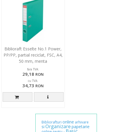
Biblioraft Esselte No.1 Power,
PP/PP, partial reciclat, FSC, A4,
50 mm, menta
fara TVA:
29,18
RON
cu TVA:
34,73
RON
online
Bibliorafturi
arhivare
Organizare
si
papetarie
Basic
-
online
negru