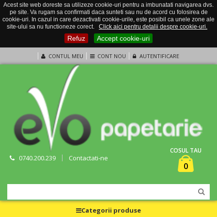
Acest site web doreste sa utilizeze cookie-uri pentru a imbunatati navigarea dvs.
pe site. Va rugam sa confirmati daca sunteti sau nu de acord cu folosirea de
cookie-uri. In cazul in care dezactivati cookie-urile, este posibil ca unele zone ale
site-ului sa nu functioneze corect.
Click aici pentru detalii despre cookie-uri.
Refuz
Accept cookie-uri
CONTUL MEU
CONT NOU
AUTENTIFICARE
COSUL TAU
0740.200.239
Contactati-ne
0
Categorii produse