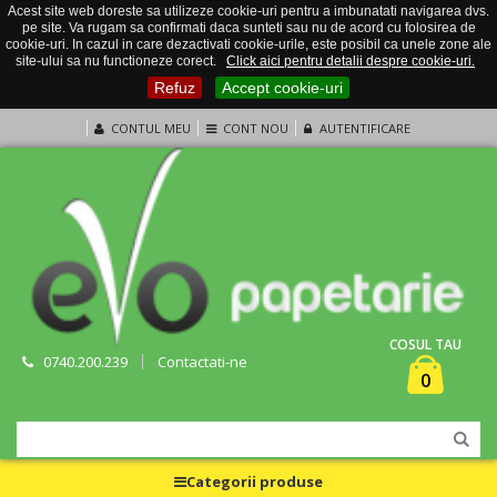
Acest site web doreste sa utilizeze cookie-uri pentru a imbunatati navigarea dvs.
pe site. Va rugam sa confirmati daca sunteti sau nu de acord cu folosirea de
cookie-uri. In cazul in care dezactivati cookie-urile, este posibil ca unele zone ale
site-ului sa nu functioneze corect.
Click aici pentru detalii despre cookie-uri.
Refuz
Accept cookie-uri
CONTUL MEU
CONT NOU
AUTENTIFICARE
COSUL TAU
0740.200.239
Contactati-ne
0
Categorii produse