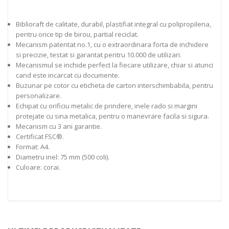
Biblioraft de calitate, durabil, plastifiat integral cu polipropilena,
pentru orice tip de birou, partial reciclat.
Mecanism patentat no.1, cu o extraordinara forta de inchidere
si precizie, testat si garantat pentru 10.000 de utilizari.
Mecanismul se inchide perfect la fiecare utilizare, chiar si atunci
cand este incarcat cu documente.
Buzunar pe cotor cu eticheta de carton interschimbabila, pentru
personalizare.
Echipat cu orificiu metalic de prindere, inele rado si margini
protejate cu sina metalica, pentru o manevrare facila si sigura.
Mecanism cu 3 ani garantie.
Certificat FSC®.
Format: A4.
Diametru inel: 75 mm (500 coli).
Culoare: corai.