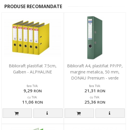
PRODUSE RECOMANDATE
Biblioraft plastifiat 7.5cm,
Biblioraft A4, plastifiat PP/PP,
Galben - ALPHALINE
margine metalica, 50 mm,
DONAU Premium - verde
fara TVA:
fara TVA:
9,29
21,31
RON
RON
cu TVA:
cu TVA:
11,06
25,36
RON
RON