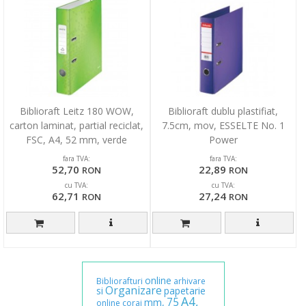
Biblioraft Leitz 180 WOW,
Biblioraft dublu plastifiat,
carton laminat, partial reciclat,
7.5cm, mov, ESSELTE No. 1
FSC, A4, 52 mm, verde
Power
fara TVA:
fara TVA:
52,70
22,89
RON
RON
cu TVA:
cu TVA:
62,71
27,24
RON
RON
online
Bibliorafturi
arhivare
Organizare
si
papetarie
A4,
75
mm,
online
corai