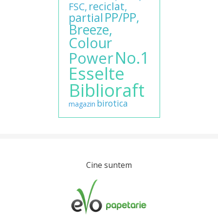
reciclat,
FSC,
PP/PP,
partial
Breeze,
Colour
No.1
Power
Esselte
Biblioraft
birotica
magazin
Cine suntem