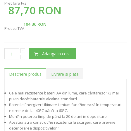
Pret fara tva
87,70 RON
104,36 RON
Pret cu TVA
Adauga in cos
Descriere produs
Livrare si plata
Cele mai rezistente baterii AA din lume, care cântăresc 1/3 mai
pu?in decât bateriile alcaline standard.
Bateriile Energizer Ultimate Lithium func?ionează în temperaturi
extreme de la -40°C până la 60°C.
Men?in puterea timp de până la 20 de ani în depozitare.
Acestea au o construc?ie rezistentă la scurgeri, care previne
deteriorarea dispozitivelor."