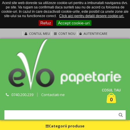
Acest site web doreste sa utilizeze cookie-uri pentru a imbunatati navigarea dvs.
pe site. Va rugam sa confirmati daca sunteti sau nu de acord cu folosirea de
cookie-uri. In cazul in care dezactivati cookie-urile, este posibil ca unele zone ale
site-ului sa nu functioneze corect.
Click aici pentru detalii despre cookie-uri.
Refuz
Accept cookie-uri
CONTUL MEU
CONT NOU
AUTENTIFICARE
COSUL TAU
0740.200.239
Contactati-ne
0
Categorii produse