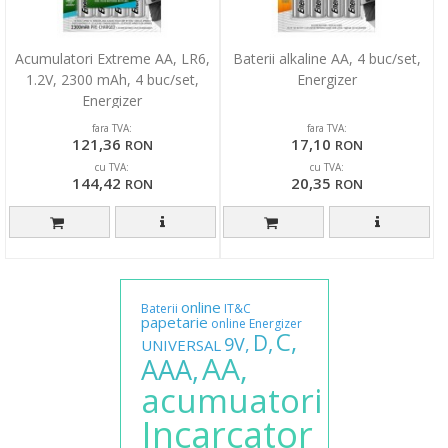
Acumulatori Extreme AA, LR6,
Baterii alkaline AA, 4 buc/set,
1.2V, 2300 mAh, 4 buc/set,
Energizer
Energizer
fara TVA:
fara TVA:
121,36
17,10
RON
RON
cu TVA:
cu TVA:
144,42
20,35
RON
RON
online
Baterii
IT&C
papetarie
online
Energizer
C,
D,
9V,
UNIVERSAL
AA,
AAA,
acumuatori
Incarcator