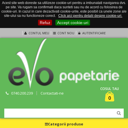
Acest site web doreste sa utilizeze cookie-uri pentru a imbunatati navigarea dvs.
pe site. Va rugam sa confirmati daca sunteti sau nu de acord cu folosirea de
cookie-uri. In cazul in care dezactivati cookie-urile, este posibil ca unele zone ale
site-ului sa nu functioneze corect.
Click aici pentru detalii despre cookie-uri.
Refuz
Accept cookie-uri
CONTUL MEU
CONT NOU
AUTENTIFICARE
COSUL TAU
0740.200.239
Contactati-ne
0
Categorii produse