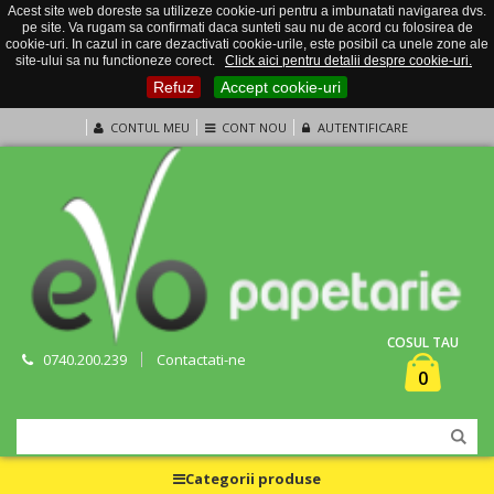
Acest site web doreste sa utilizeze cookie-uri pentru a imbunatati navigarea dvs.
pe site. Va rugam sa confirmati daca sunteti sau nu de acord cu folosirea de
cookie-uri. In cazul in care dezactivati cookie-urile, este posibil ca unele zone ale
site-ului sa nu functioneze corect.
Click aici pentru detalii despre cookie-uri.
Refuz
Accept cookie-uri
CONTUL MEU
CONT NOU
AUTENTIFICARE
COSUL TAU
0740.200.239
Contactati-ne
0
Categorii produse