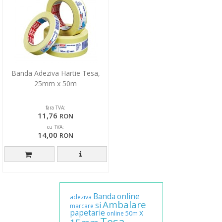
Banda Adeziva Hartie Tesa,
25mm x 50m
fara TVA:
11,76
RON
cu TVA:
14,00
RON
Banda
online
adeziva
Ambalare
si
marcare
papetarie
x
online
50m
Tesa,