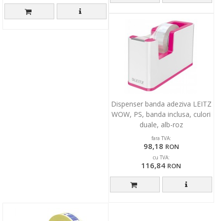
Dispenser banda adeziva LEITZ
WOW, PS, banda inclusa, culori
duale, alb-roz
fara TVA:
98,18
RON
cu TVA:
116,84
RON