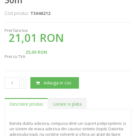
50m
Cod produs:
TS646212
Pret fara tva
21,01 RON
25,00 RON
Pret cu TVA
Adauga in cos
Descriere produs
Livrare si plata
Banda dublu adeziva, compusa dintr-un suport polipropilenic si
un sistem de masa adeziva din cauciuc sintetic (topit). Datorita
adezivului topit, nu contine solventi si ofera un grad de lipire