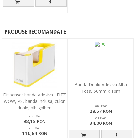
PRODUSE RECOMANDATE
Banda Dublu Adeziva Alba
Tesa, 50mm x 10m
Dispenser banda adeziva LEITZ
WOW, PS, banda inclusa, culori
fara TVA:
duale, alb-galben
28,57
RON
fara TVA:
cu TVA:
98,18
RON
34,00
RON
cu TVA:
116,84
RON