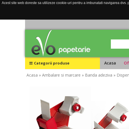
Acest site web doreste sa utilizeze cookie-uri pentru a imbunatati navigarea dvs. pe
Acasa
Of
Categorii produse
Acasa
» Ambalare si marcare
» Banda adeziva
» Dispe