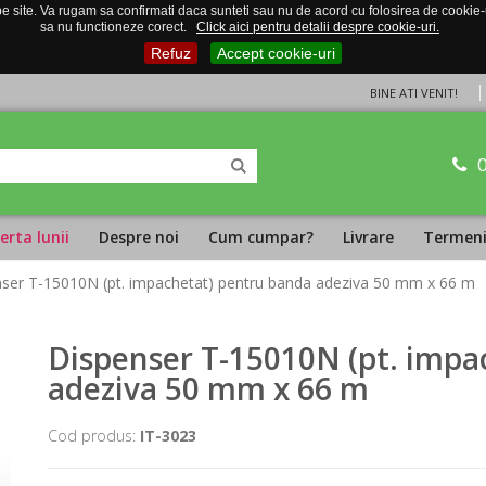
 site. Va rugam sa confirmati daca sunteti sau nu de acord cu folosirea de cookie-uri
sa nu functioneze corect.
Click aici pentru detalii despre cookie-uri.
Refuz
Accept cookie-uri
BINE ATI VENIT!
erta lunii
Despre noi
Cum cumpar?
Livrare
Termeni 
nser T-15010N (pt. impachetat) pentru banda adeziva 50 mm x 66 m
Dispenser T-15010N (pt. impa
adeziva 50 mm x 66 m
Cod produs:
IT-3023