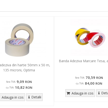
Banda Adeziva Marcare Tesa, a
deziva din hartie 50mm x 50 m,
135 microni, Optima
70,59
RON
fara TVA:
9,09
RON
fara TVA:
84,00
RON
cu TVA:
10,82
RON
cu TVA:
Deta
Adauga in cos
Detalii
Adauga in cos