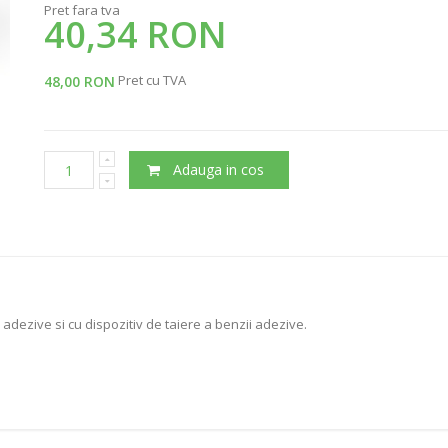
Pret fara tva
40,34 RON
Pret cu TVA
48,00 RON
Adauga in cos
adezive si cu dispozitiv de taiere a benzii adezive.