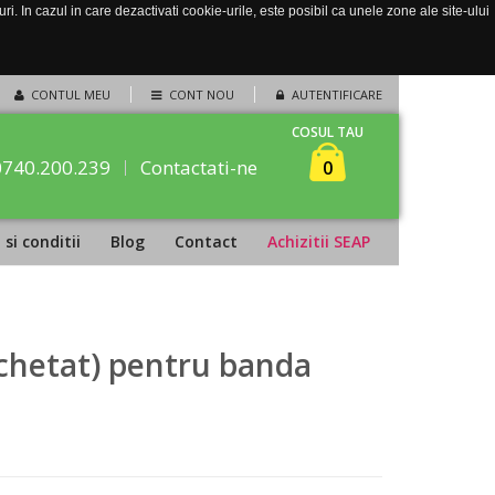
. In cazul in care dezactivati cookie-urile, este posibil ca unele zone ale site-ului
CONTUL MEU
CONT NOU
AUTENTIFICARE
COSUL TAU
0740.200.239
Contactati-ne
0
si conditii
Blog
Contact
Achizitii SEAP
chetat) pentru banda