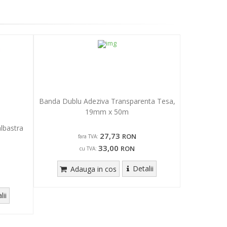
Banda Dublu Adeziva Transparenta Tesa,
19mm x 50m
lbastra
27,73
RON
fara TVA:
33,00
RON
cu TVA:
Detalii
Adauga in cos
lii