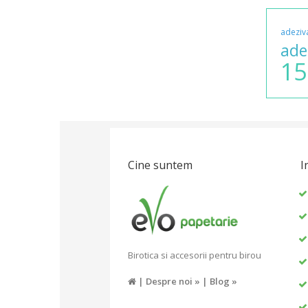
adeziv
ade
15
Cine suntem
I
Birotica si accesorii pentru birou
|
Despre noi »
|
Blog »