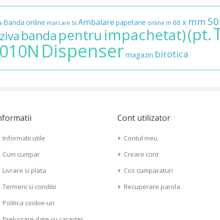
50
mm
Ambalare
x
Banda
online
si
papetarie
66
a
marcare
online
m
(pt.
impachetat)
pentru
banda
ziva
Dispenser
010N
birotica
magazin
nformatii
Cont utilizator
Informatii utile
Contul meu
Cum cumpar
Creare cont
Livrare si plata
Cos cumparaturi
Termeni si conditii
Recuperare parola
Politica cookie-uri
Prelucrare date cu caracter