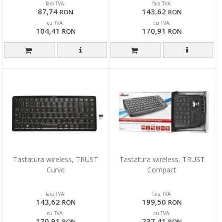
fara TVA:
fara TVA:
87,74
143,62
RON
RON
cu TVA:
cu TVA:
104,41
170,91
RON
RON
Tastatura wireless, TRUST
Tastatura wireless, TRUST
Curve
Compact
fara TVA:
fara TVA:
143,62
199,50
RON
RON
cu TVA:
cu TVA:
170,91
237,41
RON
RON