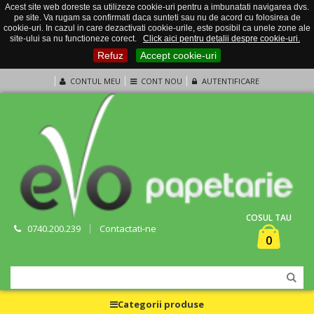
Acest site web doreste sa utilizeze cookie-uri pentru a imbunatati navigarea dvs.
pe site. Va rugam sa confirmati daca sunteti sau nu de acord cu folosirea de
cookie-uri. In cazul in care dezactivati cookie-urile, este posibil ca unele zone ale
site-ului sa nu functioneze corect.
Click aici pentru detalii despre cookie-uri.
Refuz
Accept cookie-uri
CONTUL MEU
CONT NOU
AUTENTIFICARE
COSUL TAU
0740.200.239
Contactati-ne
0
Categorii produse