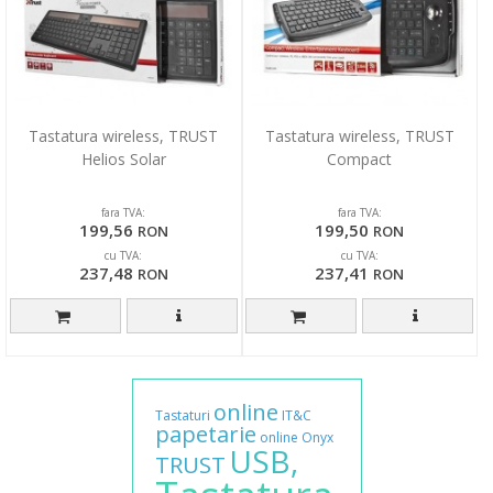
Tastatura wireless, TRUST
Tastatura wireless, TRUST
Helios Solar
Compact
fara TVA:
fara TVA:
199,56
199,50
RON
RON
cu TVA:
cu TVA:
237,48
237,41
RON
RON
online
Tastaturi
IT&C
papetarie
online
Onyx
USB,
TRUST