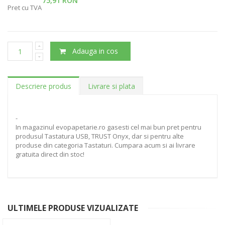
75,91 RON
Pret cu TVA
Adauga in cos
Descriere produs
Livrare si plata
-
In magazinul evopapetarie.ro gasesti cel mai bun pret pentru
produsul Tastatura USB, TRUST Onyx, dar si pentru alte
produse din categoria Tastaturi. Cumpara acum si ai livrare
gratuita direct din stoc!
ULTIMELE PRODUSE VIZUALIZATE