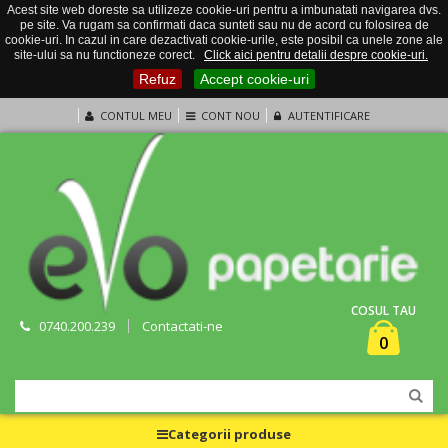
Acest site web doreste sa utilizeze cookie-uri pentru a imbunatati navigarea dvs.
pe site. Va rugam sa confirmati daca sunteti sau nu de acord cu folosirea de
cookie-uri. In cazul in care dezactivati cookie-urile, este posibil ca unele zone ale
site-ului sa nu functioneze corect.
Click aici pentru detalii despre cookie-uri.
Refuz
Accept cookie-uri
CONTUL MEU
CONT NOU
AUTENTIFICARE
COSUL TAU
0740.200.239
Contactati-ne
0
Categorii produse