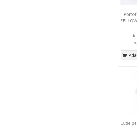
Portof
FELLOWE
fa
c
Adau
Cutie pe