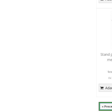
Stand p
me
far
cu
Adau
« Prec