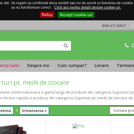
 site. Va rugam sa confirmati daca sunteti sau nu de acord cu folosirea de cookie-uri
sa nu functioneze corect.
Click aici pentru detalii despre cookie-uri.
Refuz
Accept cookie-uri
BINE ATI VENIT!
erta lunii
Despre noi
Cum cumpar?
Livrare
Termeni 
turi pt. medii de stocare
tarie comercializeaza o gama larga de produse din categoria Suporturi pt. m
 livrare rapida si produse din categoria Suporturi pt. medii de stocare de 
1
edenta
Urmatoarea »