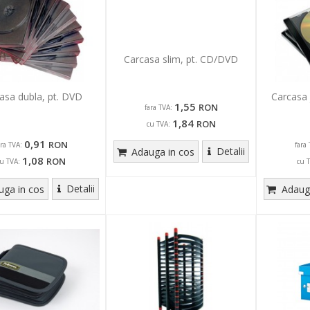
Carcasa slim, pt. CD/DVD
asa dubla, pt. DVD
Carcasa 
1,55
RON
fara TVA:
1,84
RON
cu TVA:
0,91
RON
ara TVA:
fara 
Detalii
Adauga in cos
1,08
RON
u TVA:
cu 
Detalii
ga in cos
Adauga