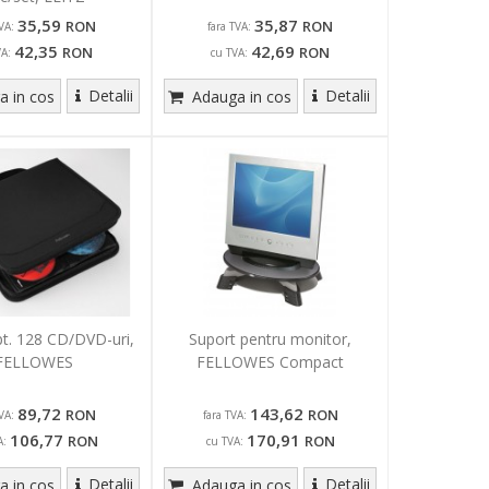
35,59
35,87
RON
RON
VA:
fara TVA:
42,35
42,69
RON
RON
VA:
cu TVA:
Detalii
Detalii
 in cos
Adauga in cos
pt. 128 CD/DVD-uri,
Suport pentru monitor,
FELLOWES
FELLOWES Compact
89,72
143,62
RON
RON
VA:
fara TVA:
106,77
170,91
RON
RON
A:
cu TVA:
Detalii
Detalii
 in cos
Adauga in cos