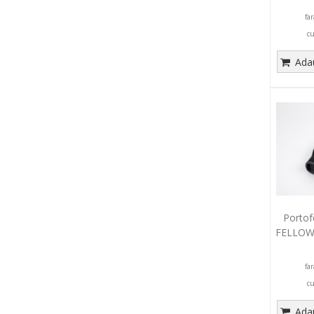
fa
c
Adau
Portof
FELLOWE
fa
c
Adau