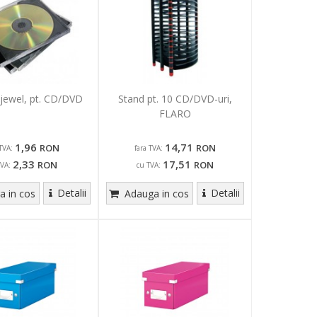
jewel, pt. CD/DVD
Stand pt. 10 CD/DVD-uri,
FLARO
1,96
14,71
RON
RON
TVA:
fara TVA:
2,33
17,51
RON
RON
TVA:
cu TVA:
Detalii
Detalii
 in cos
Adauga in cos