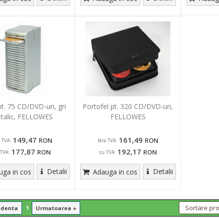
t. 75 CD/DVD-uri, gri
Portofel pt. 320 CD/DVD-uri,
talic, FELLOWES
FELLOWES
149,47
161,49
RON
RON
a TVA:
fara TVA:
177,87
192,17
RON
RON
 TVA:
cu TVA:
Detalii
Detalii
ga in cos
Adauga in cos
1
edenta
Urmatoarea »