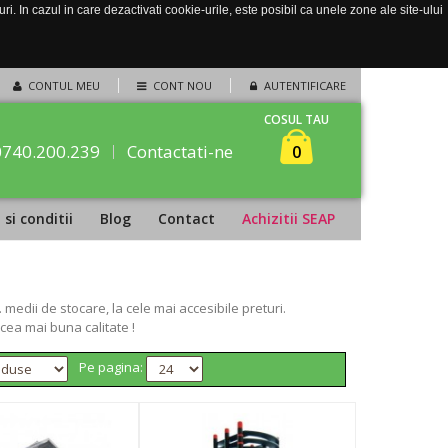
. In cazul in care dezactivati cookie-urile, este posibil ca unele zone ale site-ului
CONTUL MEU
CONT NOU
AUTENTIFICARE
COSUL TAU
0740.200.239
Contactati-ne
0
si conditii
Blog
Contact
Achizitii SEAP
edii de stocare, la cele mai accesibile preturi.
cea mai buna calitate !
Pe pagina: