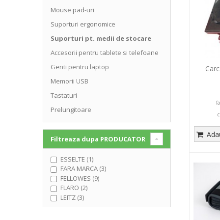
Mouse pad-uri
Suporturi ergonomice
Suporturi pt. medii de stocare
Accesorii pentru tablete si telefoane
Genti pentru laptop
Carc
Memorii USB
Tastaturi
f
Prelungitoare
c
Adau
Filtreaza dupa
PRODUCATOR
ESSELTE (1)
FARA MARCA (3)
FELLOWES (9)
FLARO (2)
LEITZ (3)