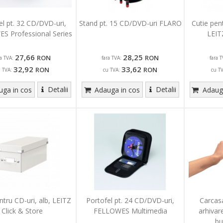
el pt. 32 CD/DVD-uri,
Stand pt. 15 CD/DVD-uri FLARO
Cutie pent
S Professional Series
LEIT
27,66
28,25
RON
RON
ra TVA:
fara TVA:
fara T
32,92
33,62
RON
RON
u TVA:
cu TVA:
cu T
Detalii
Detalii
ga in cos
Adauga in cos
Adauga
ntru CD-uri, alb, LEITZ
Portofel pt. 24 CD/DVD-uri,
Carcas
Click & Store
FELLOWES Multimedia
arhivar
bu