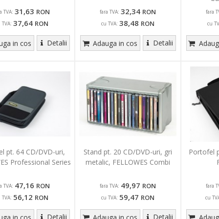
31,63
32,34
RON
RON
ra TVA:
fara TVA:
fara T
37,64
38,48
RON
RON
u TVA:
cu TVA:
cu T
Detalii
Detalii
ga in cos
Adauga in cos
Adauga
el pt. 64 CD/DVD-uri,
Stand pt. 20 CD/DVD-uri, gri
Portofel 
S Professional Series
metalic, FELLOWES Combi
47,16
49,97
RON
RON
ra TVA:
fara TVA:
fara T
56,12
59,47
RON
RON
u TVA:
cu TVA:
cu TV
Detalii
Detalii
ga in cos
Adauga in cos
Adauga