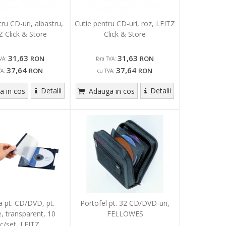
ru CD-uri, albastru,
Cutie pentru CD-uri, roz, LEITZ
Z Click & Store
Click & Store
31,63
31,63
RON
RON
VA:
fara TVA:
37,64
37,64
RON
RON
VA:
cu TVA:
Detalii
Detalii
 in cos
Adauga in cos
a pt. CD/DVD, pt.
Portofel pt. 32 CD/DVD-uri,
e, transparent, 10
FELLOWES
c/set, LEITZ