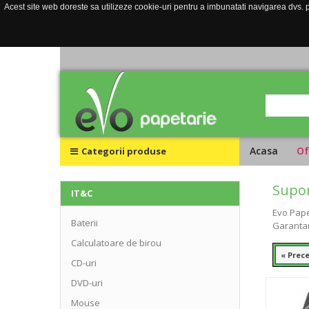
Acest site web doreste sa utilizeze cookie-uri pentru a imbunatati navigarea dvs. pe
Acasa
Of
Categorii produse
Supor
IT&C
Evo Pape
Baterii
Garantam
Calculatoare de birou
« Prec
CD-uri
DVD-uri
Mouse