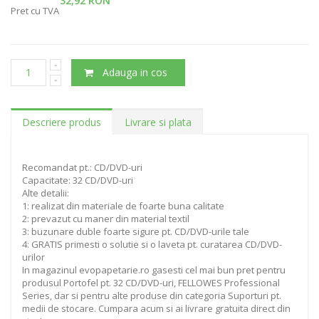
32,92 RON
Pret cu TVA
Adauga in cos
Descriere produs
Livrare si plata
Recomandat pt.: CD/DVD-uri
Capacitate: 32 CD/DVD-uri
Alte detalii:
1: realizat din materiale de foarte buna calitate
2: prevazut cu maner din material textil
3: buzunare duble foarte sigure pt. CD/DVD-urile tale
4: GRATIS primesti o solutie si o laveta pt. curatarea CD/DVD-
urilor
In magazinul evopapetarie.ro gasesti cel mai bun pret pentru
produsul Portofel pt. 32 CD/DVD-uri, FELLOWES Professional
Series, dar si pentru alte produse din categoria Suporturi pt.
medii de stocare. Cumpara acum si ai livrare gratuita direct din