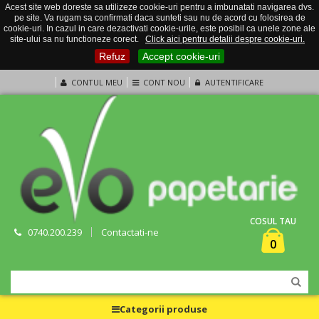
Acest site web doreste sa utilizeze cookie-uri pentru a imbunatati navigarea dvs.
pe site. Va rugam sa confirmati daca sunteti sau nu de acord cu folosirea de
cookie-uri. In cazul in care dezactivati cookie-urile, este posibil ca unele zone ale
site-ului sa nu functioneze corect.
Click aici pentru detalii despre cookie-uri.
Refuz
Accept cookie-uri
CONTUL MEU
CONT NOU
AUTENTIFICARE
COSUL TAU
0740.200.239
Contactati-ne
0
Categorii produse