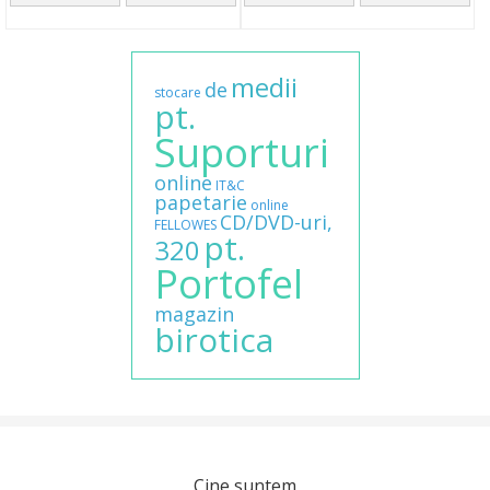
medii
de
stocare
pt.
Suporturi
online
IT&C
papetarie
online
CD/DVD-uri,
FELLOWES
pt.
320
Portofel
magazin
birotica
Cine suntem