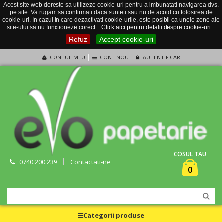
Acest site web doreste sa utilizeze cookie-uri pentru a imbunatati navigarea dvs.
pe site. Va rugam sa confirmati daca sunteti sau nu de acord cu folosirea de
cookie-uri. In cazul in care dezactivati cookie-urile, este posibil ca unele zone ale
site-ului sa nu functioneze corect.
Click aici pentru detalii despre cookie-uri.
Refuz
Accept cookie-uri
CONTUL MEU
CONT NOU
AUTENTIFICARE
COSUL TAU
0740.200.239
Contactati-ne
0
Categorii produse