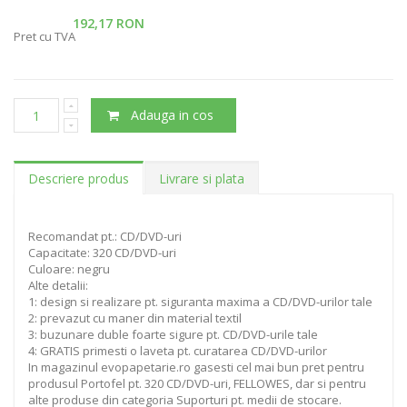
192,17 RON
Pret cu TVA
Adauga in cos
Descriere produs
Livrare si plata
Recomandat pt.: CD/DVD-uri
Capacitate: 320 CD/DVD-uri
Culoare: negru
Alte detalii:
1: design si realizare pt. siguranta maxima a CD/DVD-urilor tale
2: prevazut cu maner din material textil
3: buzunare duble foarte sigure pt. CD/DVD-urile tale
4: GRATIS primesti o laveta pt. curatarea CD/DVD-urilor
In magazinul evopapetarie.ro gasesti cel mai bun pret pentru
produsul Portofel pt. 320 CD/DVD-uri, FELLOWES, dar si pentru
alte produse din categoria Suporturi pt. medii de stocare.